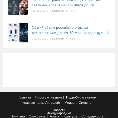
сезонных колебаний снизился до 3%
04.08.2026
/
0 КОММЕНТАРИЕВ
Общий объем российского рынка
робототехники достиг 80 миллиардов рублей
04.08.2026
/
0 КОММЕНТАРИЕВ
Главная
Просто о главном
Подробно о важном
Красная папка
Антифейк
Медиа
Смешно
Новости
Международные
Политика
Экономика
Армия
Культура
Солидарность