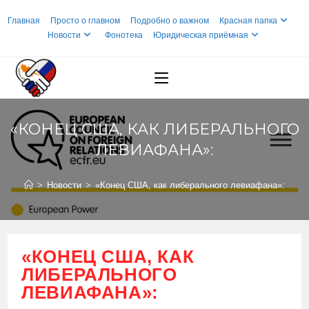
Перейти
Главная
Просто о главном
Подробно о важном
Красная папка
к
Новости
Фонотека
Юридическая приёмная
содержимому
«КОНЕЦ США, КАК ЛИБЕРАЛЬНОГО
ЛЕВИАФАНА»:
>
Новости
>
«Конец США, как либерального левиафана»:
«КОНЕЦ США, КАК
ЛИБЕРАЛЬНОГО
ЛЕВИАФАНА»: