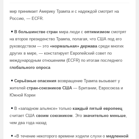
мир принимает Америку Трампа и с надеждой смотрит на
Россию, — ECFR.
В большинстве стран
мира люди с
оптимизмом
смотрят
на второе президенство Трампа, полагая, что США под его
руководством — это
«нормальная» держава
среди многих
других в мире, — констатирует Европейский совет по
международным отношениям (ECFR) по итогам последнего
глобального опроса
Серьёзные опасения
возвращение Трампа вызывает у
жителей
стран-союзников США
— Британии, Евросоюза и
Южной Кореи
В «западном альянсе» только
каждый пятый европеец
считает США
своим союзником
. Это
значительно меньше
,
чем два года назад
«В течение некоторого времени ходили слухи о
медленной