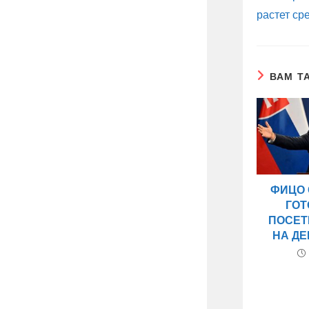
растет ср
ВАМ Т
ФИЦО
ГО
ПОСЕТ
НА Д