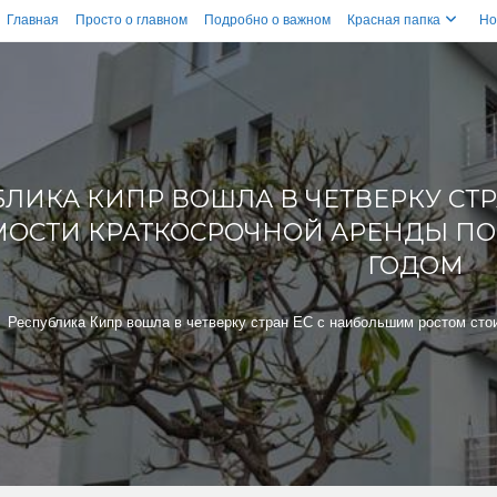
Главная
Просто о главном
Подробно о важном
Красная папка
Но
БЛИКА КИПР ВОШЛА В ЧЕТВЕРКУ СТ
МОСТИ КРАТКОСРОЧНОЙ АРЕНДЫ П
ГОДОМ
>
Республика Кипр вошла в четверку стран ЕС с наибольшим ростом ст