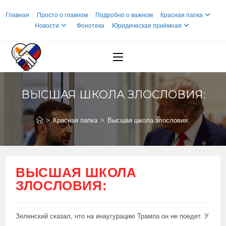
Перейти
Главная
Просто о главном
Подробно о важном
Красная папка
к
Новости
Фонотека
Юридическая приёмная
содержимому
ВЫСШАЯ ШКОЛА ЗЛОСЛОВИЯ:
>
Красная папка
>
Высшая школа злословия:
ВЫСШАЯ ШКОЛА
ЗЛОСЛОВИЯ:
Зеленский сказал, что на инаугурацию Трампа он не поедет. У