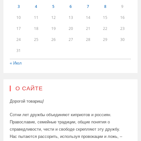
3
4
5
6
7
8
9
10
11
12
13
14
15
16
17
18
19
20
21
22
23
24
25
26
27
28
29
30
31
« Июл
О САЙТЕ
Дорогой товарищ!
Сотни лет дружбы объединяют киприотов и россиян.
Православие, семейные традиции, общие понятия о
справедливости, чести и свободе скрепляют эту дружбу.
Нас пытаются рассорить, используя провокации и ложь, –