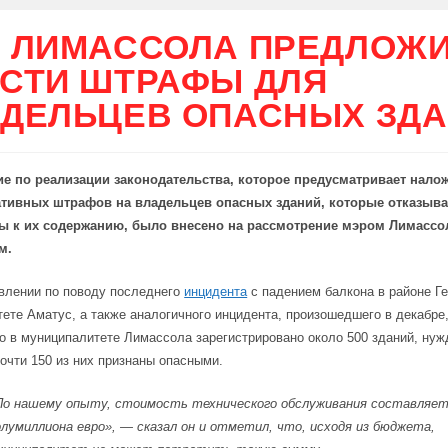
 ЛИМАССОЛА ПРЕДЛОЖ
СТИ ШТРАФЫ ДЛЯ
ДЕЛЬЦЕВ ОПАСНЫХ ЗД
е по реализации законодательства, которое предусматривает нало
тивных штрафов на владельцев опасных зданий, которые отказыв
ы к их содержанию, было внесено на рассмотрение мэром Лимасс
м.
влении по поводу последнего
инцидента
с падением балкона в районе Г
ете Аматус, а также аналогичного инцидента, произошедшего в декабр
о в муниципалитете Лимассола зарегистрировано около 500 зданий, ну
почти 150 из них признаны опасными.
По нашему опыту, стоимость технического обслуживания составляе
олумиллиона евро», — сказал он и отметил, что, исходя из бюджета,