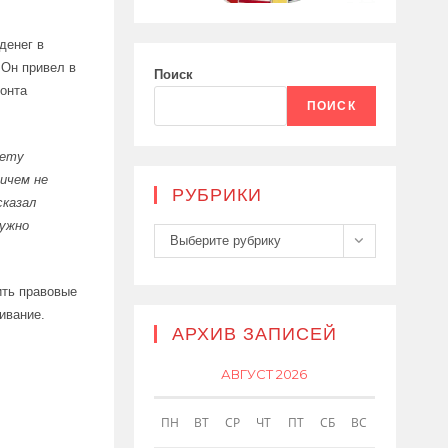
денег в
 Он привел в
Поиск
онта
ПОИСК
тету
ничем не
РУБРИКИ
сказал
нужно
Рубрики
Выберите рубрику
ить правовые
ивание.
АРХИВ ЗАПИСЕЙ
АВГУСТ 2026
ПН
ВТ
СР
ЧТ
ПТ
СБ
ВС