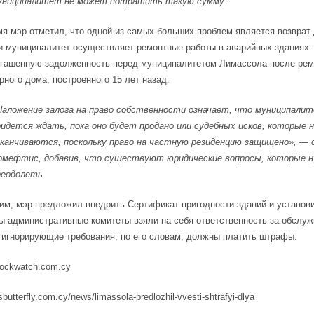
униципалитет не может потратить такую сумму.
мя мэр отметил, что одной из самых больших проблем является возврат 
и муниципалитет осуществляет ремонтные работы в аварийных зданиях.
огашенную задолженность перед муниципалитетом Лимассола после рем
рного дома, построенного 15 лет назад.
Наложение залога на право собственности означает, что муниципали
ридется ждать, пока оно будет продано или судебных исков, которые 
аканчиваются, поскольку право на частную резиденцию защищено», — 
рмефтис, добавив, что существуют юридические вопросы, которые 
реодолеть.
тим, мэр предложил внедрить Сертификат пригодности зданий и установ
ы административные комитеты взяли на себя ответственность за обслуж
игнорирующие требования, по его словам, должны платить штрафы.
tockwatch.com.cy
sbutterfly.com.cy/news/limassola-predlozhil-vvesti-shtrafyi-dlya