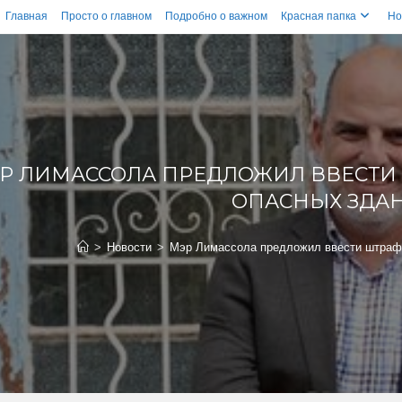
Главная
Просто о главном
Подробно о важном
Красная папка
Но
Р ЛИМАССОЛА ПРЕДЛОЖИЛ ВВЕСТИ
ОПАСНЫХ ЗДА
>
Новости
>
Мэр Лимассола предложил ввести штраф