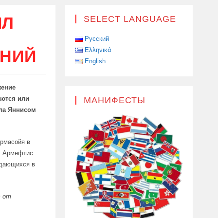
ИЛ
SELECT LANGUAGE
Русский
Ελληνικά
АНИЙ
English
жение
аются или
МАНИФЕСТЫ
ола Яннисом
ермасойя в
е, Армефтис
ждающихся в
т от