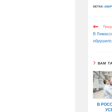
МЕТКИ:
АВАР
ЕЩЕ
Пред
СТАТЬИ
В Лимасс
обрушилс
ВАМ Т
В РОС
УС