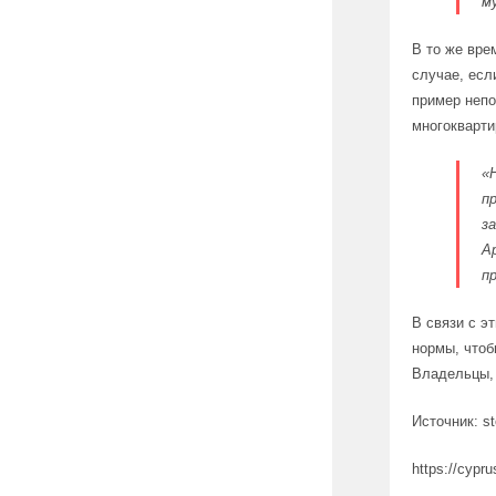
м
В то же вре
случае, есл
пример неп
многокварти
«
п
з
А
п
В связи с э
нормы, чтоб
Владельцы, 
Источник: s
https://cypru