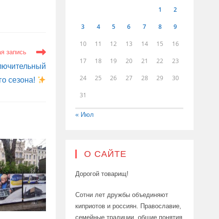
1
2
3
4
5
6
7
8
9
10
11
12
13
14
15
16
я запись
17
18
19
20
21
22
23
лючительный
24
25
26
27
28
29
30
го сезона!
31
« Июл
О САЙТЕ
Дорогой товарищ!
Сотни лет дружбы объединяют
киприотов и россиян. Православие,
семейные традиции, общие понятия