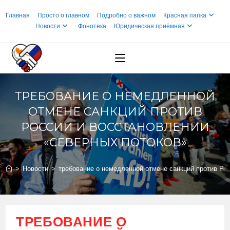
Перейти
Главная
Просто о главном
Подробно о важном
Красная папка
к
Новости
Фонотека
Юридическая приёмная
содержимому
ТРЕБОВАНИЕ О НЕМЕДЛЕННОЙ
ОТМЕНЕ САНКЦИЙ ПРОТИВ
РОССИИ И ВОССТАНОВЛЕНИИ
«СЕВЕРНЫХ ПОТОКОВ»
>
Новости
>
требование о немедленной отмене санкций против Ро
ТРЕБОВАНИЕ О