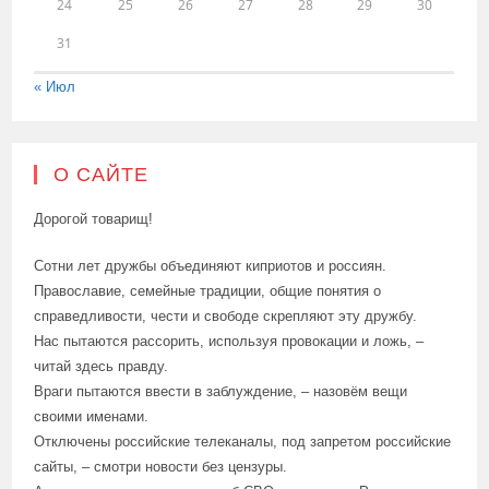
24
25
26
27
28
29
30
31
« Июл
О САЙТЕ
Дорогой товарищ!
Сотни лет дружбы объединяют киприотов и россиян.
Православие, семейные традиции, общие понятия о
справедливости, чести и свободе скрепляют эту дружбу.
Нас пытаются рассорить, используя провокации и ложь, –
читай здесь правду.
Враги пытаются ввести в заблуждение, – назовём вещи
своими именами.
Отключены российские телеканалы, под запретом российские
сайты, – смотри новости без цензуры.