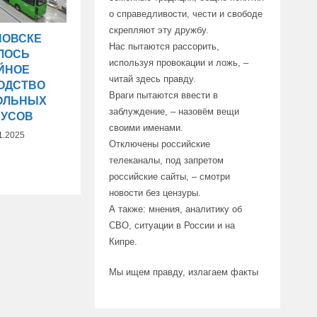
о справедливости, чести и свободе
скрепляют эту дружбу.
НОВСКЕ
Нас пытаются рассорить,
ЛОСЬ
используя провокации и ложь, –
ЙНОЕ
читай здесь правду.
ОДСТВО
Враги пытаются ввести в
ОЛЬНЫХ
заблуждение, – назовём вещи
БУСОВ
своими именами.
1.2025
Отключены российские
телеканалы, под запретом
российские сайты, – смотри
новости без цензуры.
А также: мнения, аналитику об
СВО, ситуации в России и на
Кипре.
Мы ищем правду, излагаем факты