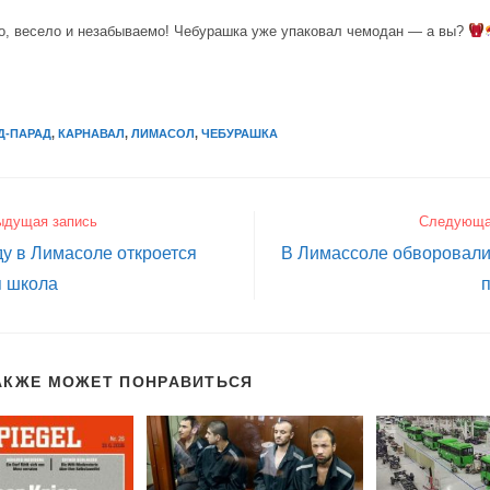
о, весело и незабываемо! Чебурашка уже упаковал чемодан — а вы?
Д-ПАРАД
,
КАРНАВАЛ
,
ЛИМАСОЛ
,
ЧЕБУРАШКА
ыдущая запись
Следующа
ду в Лимасоле откроется
В Лимассоле обворовали
я школа
АКЖЕ МОЖЕТ ПОНРАВИТЬСЯ