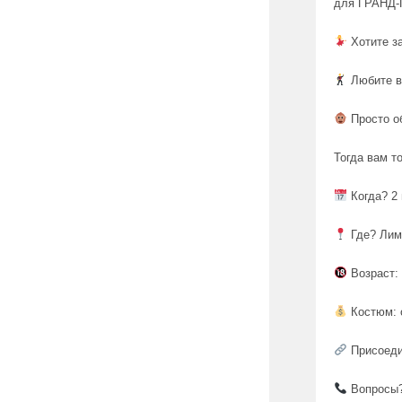
для ГРАНД-
Хотите з
Любите в
Просто о
Тогда вам т
Когда? 2 
Где? Лим
Возраст:
Костюм: о
Присоеди
Вопросы?