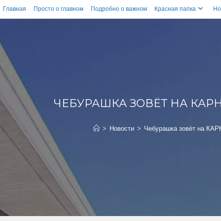
Главная
Просто о главном
Подробно о важном
Красная папка
Но
ЧЕБУРАШКА ЗОВЁТ НА КАРН
>
Новости
>
Чебурашка зовёт на КА