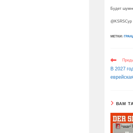
Будет шумн
@KSRSCyp
МЕТКИ:
ГРАН
ЕЩЕ
Пред
СТАТЬИ
В 2027 го
еврейска
ВАМ Т