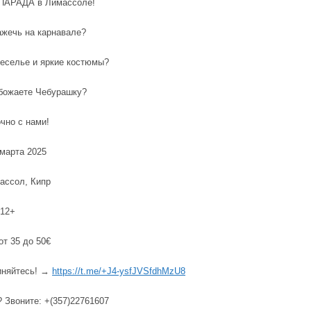
ПАРАДА в Лимассоле!
ажечь на карнавале?
еселье и яркие костюмы?
божаете Чебурашку?
очно с нами!
марта 2025
ассол, Кипр
 12+
т 35 до 50€
няйтесь! →
https://t.me/+J4-ysfJVSfdhMzU8
 Звоните: +(357)22761607