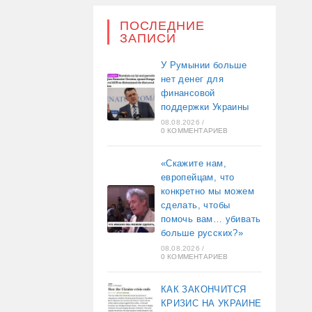
ПОСЛЕДНИЕ
ЗАПИСИ
У Румынии больше
нет денег для
финансовой
поддержки Украины
08.08.2026
/
0 КОММЕНТАРИЕВ
«Скажите нам,
европейцам, что
конкретно мы можем
сделать, чтобы
помочь вам… убивать
больше русских?»
08.08.2026
/
0 КОММЕНТАРИЕВ
КАК ЗАКОНЧИТСЯ
КРИЗИС НА УКРАИНЕ