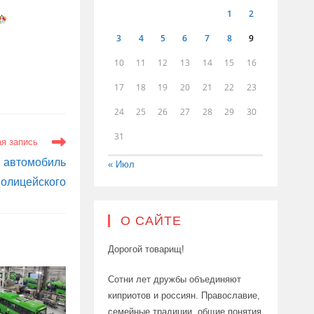
1
2
3
4
5
6
7
8
9
10
11
12
13
14
15
16
17
18
19
20
21
22
23
24
25
26
27
28
29
30
31
я запись
 автомобиль
« Июл
полицейского
О САЙТЕ
Дорогой товарищ!
Сотни лет дружбы объединяют
киприотов и россиян. Православие,
семейные традиции, общие понятия