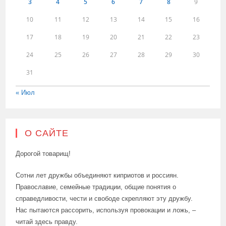
3
4
5
6
7
8
9
10
11
12
13
14
15
16
17
18
19
20
21
22
23
24
25
26
27
28
29
30
31
« Июл
О САЙТЕ
Дорогой товарищ!
Сотни лет дружбы объединяют киприотов и россиян.
Православие, семейные традиции, общие понятия о
справедливости, чести и свободе скрепляют эту дружбу.
Нас пытаются рассорить, используя провокации и ложь, –
читай здесь правду.