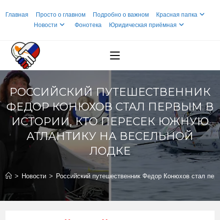
Перейти
Главная
Просто о главном
Подробно о важном
Красная папка
к
Новости
Фонотека
Юридическая приёмная
содержимому
РОССИЙСКИЙ ПУТЕШЕСТВЕННИК
ФЕДОР КОНЮХОВ СТАЛ ПЕРВЫМ В
ИСТОРИИ, КТО ПЕРЕСЕК ЮЖНУЮ
АТЛАНТИКУ НА ВЕСЕЛЬНОЙ
ЛОДКЕ
>
Новости
>
Российский путешественник Федор Конюхов стал перв