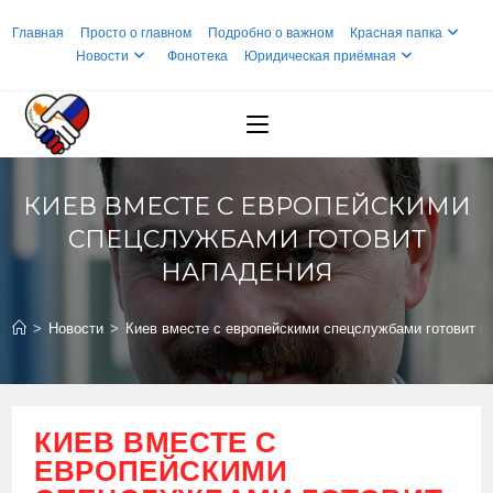
Перейти
Главная
Просто о главном
Подробно о важном
Красная папка
к
Новости
Фонотека
Юридическая приёмная
содержимому
КИЕВ ВМЕСТЕ С ЕВРОПЕЙСКИМИ
СПЕЦСЛУЖБАМИ ГОТОВИТ
НАПАДЕНИЯ
>
Новости
>
Киев вместе с европейскими спецслужбами готовит н
КИЕВ ВМЕСТЕ С
ЕВРОПЕЙСКИМИ