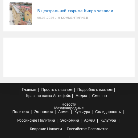
В центральной тюрьме Кипра заявили
06.08.2026
/
0 КОММЕНТАРИЕВ
Главная
Просто о главном
Подробно о важном
Красная папка
Антифейк
Медиа
Смешно
Новости
Международные
Политика
Экономика
Армия
Культура
Солидарность
Российские
Политика
Экономика
Армия
Культура
Кипрские
Новости
Российское Посольство