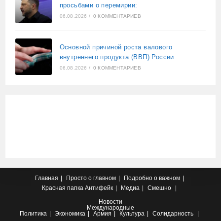
просьбами о перемирии:
06.08.2026
/
0 КОММЕНТАРИЕВ
Основной причиной роста валового
внутреннего продукта (ВВП) России
06.08.2026
/
0 КОММЕНТАРИЕВ
Главная
Просто о главном
Подробно о важном
Красная папка
Антифейк
Медиа
Смешно
Новости
Международные
Политика
Экономика
Армия
Культура
Солидарность