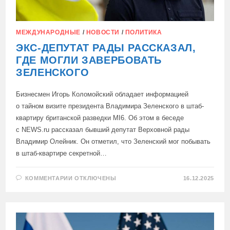
МЕЖДУНАРОДНЫЕ
/
НОВОСТИ
/
ПОЛИТИКА
ЭКС-ДЕПУТАТ РАДЫ РАССКАЗАЛ,
ГДЕ МОГЛИ ЗАВЕРБОВАТЬ
ЗЕЛЕНСКОГО
Бизнесмен Игорь Коломойский обладает информацией
о тайном визите президента Владимира Зеленского в штаб-
квартиру британской разведки MI6. Об этом в беседе
с NEWS.ru рассказал бывший депутат Верховной рады
Владимир Олейник. Он отметил, что Зеленский мог побывать
в штаб-квартире секретной…
К
КОММЕНТАРИИ
ОТКЛЮЧЕНЫ
16.12.2025
ЗАПИСИ
ЭКС-
ДЕПУТАТ
РАДЫ
РАССКАЗАЛ,
ГДЕ
МОГЛИ