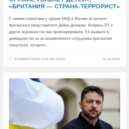
«БРИТАНИЯ — СТРАНА-ТЕРРОРИСТ»
С такими плакатами у здания МИД в Москве встретили
британского представителя Дейни Долакию. Вопросы RT и
других журналистов она проигнорировала. Её вызвали в
дипведомство из-за незаявленного сотрудника британских
спецслужб, которого…
К
КОММЕНТАРИИ
ОТКЛЮЧЕНЫ
15.01.2026
ЗАПИСИ
«ЛОНДОН
СЕЕТ
СМЕРТЬ»,
«ВАШЕ
ОРУЖИЕ
УБИВАЕТ
ДЕТЕЙ»,
«БРИТАНИЯ
—
СТРАНА-
ТЕРРОРИСТ»