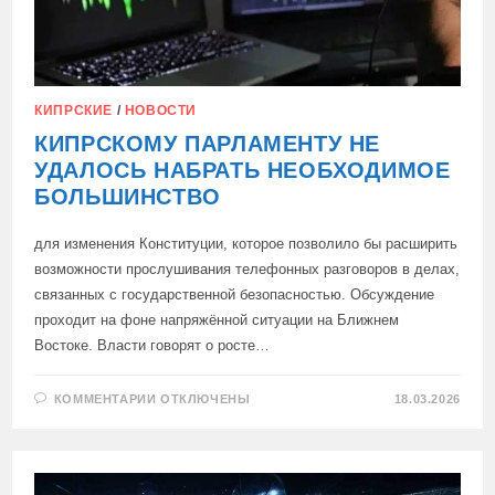
КИПРСКИЕ
/
НОВОСТИ
КИПРСКОМУ ПАРЛАМЕНТУ НЕ
УДАЛОСЬ НАБРАТЬ НЕОБХОДИМОЕ
БОЛЬШИНСТВО
для изменения Конституции, которое позволило бы расширить
возможности прослушивания телефонных разговоров в делах,
связанных с государственной безопасностью. Обсуждение
проходит на фоне напряжённой ситуации на Ближнем
Востоке. Власти говорят о росте…
К
КОММЕНТАРИИ
ОТКЛЮЧЕНЫ
18.03.2026
ЗАПИСИ
КИПРСКОМУ
ПАРЛАМЕНТУ
НЕ
УДАЛОСЬ
НАБРАТЬ