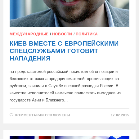
МЕЖДУНАРОДНЫЕ
/
НОВОСТИ
/
ПОЛИТИКА
КИЕВ ВМЕСТЕ С ЕВРОПЕЙСКИМИ
СПЕЦСЛУЖБАМИ ГОТОВИТ
НАПАДЕНИЯ
на представителей российской несистемной оппозиции и
бежавших от закона предпринимателей, проживающих за
рубежом, заявили в Службе внешней разведки России. В
качестве исполнителей намечено привлекать выходцев из
государств Азии и Ближнего…
К
КОММЕНТАРИИ
ОТКЛЮЧЕНЫ
12.02.2025
ЗАПИСИ
КИЕВ
ВМЕСТЕ
С
ЕВРОПЕЙСКИМИ