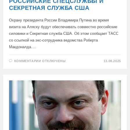
РОССИЙСКИЕ СПЕЦСЛУЖБЫ И
СЕКРЕТНАЯ СЛУЖБА США
Охрану президента России Владимира Путина во время
визита на Аляску будут обеспечивать совместно российские
силовики и Секретная служба США. Об этом сообщает ТАСС
со ссылкой на экс-сотрудника ведомства Роберта
Макдоналда.…
К
КОММЕНТАРИИ
ОТКЛЮЧЕНЫ
13.08.2025
ЗАПИСИ
ОХРАНУ
ПУТИНА
НА
АЛЯСКЕ
ОБЕСПЕЧАТ
СОВМЕСТНО
РОССИЙСКИЕ
СПЕЦСЛУЖБЫ
И
СЕКРЕТНАЯ
СЛУЖБА
США