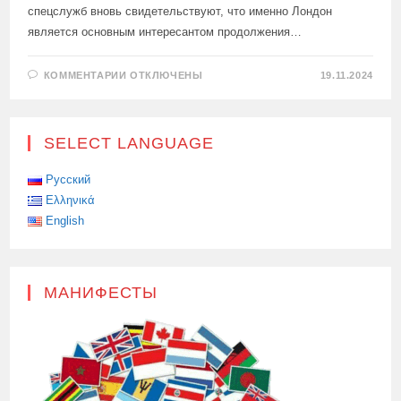
спецслужб вновь свидетельствуют, что именно Лондон
является основным интересантом продолжения…
К
КОММЕНТАРИИ
ОТКЛЮЧЕНЫ
19.11.2024
ЗАПИСИ
АЛХИМИЯ
ВОЙНЫ:
УТЕЧКА
ИНФОРМАЦИИ
SELECT LANGUAGE
О
БРИТАНСКОЙ
ОПЕРАЦИИ
ПО
Русский
НЕДОПУЩЕНИЮ
Ελληνικά
ПРЕКРАЩЕНИЯ
ВОЙНЫ
English
НА
УКРАИНЕ
МАНИФЕСТЫ