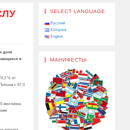
СЛУ
SELECT LANGUAGE
Русский
Ελληνικά
English
я доля
учающихся в
МАНИФЕСТЫ
74,2 % от
Польша с 67,3
,5 миллиона
роме
ни доктора