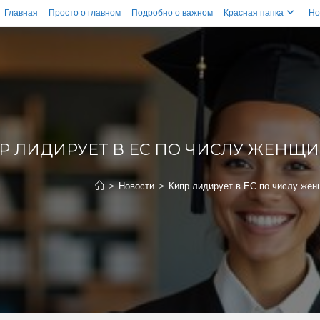
Главная
Просто о главном
Подробно о важном
Красная папка
Но
Р ЛИДИРУЕТ В ЕС ПО ЧИСЛУ ЖЕНЩ
>
Новости
>
Кипр лидирует в ЕС по числу жен