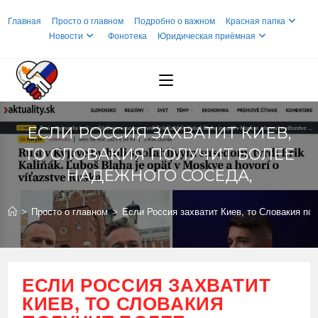
Перейти
Главная
Просто о главном
Подробно о важном
Красная папка
к
Новости
Фонотека
Юридическая приёмная
содержимому
ЕСЛИ РОССИЯ ЗАХВАТИТ КИЕВ,
ТО СЛОВАКИЯ ПОЛУЧИТ БОЛЕЕ
НАДЕЖНОГО СОСЕДА,
>
Просто о главном
>
Если Россия захватит Киев, то Словакия по
ЕСЛИ РОССИЯ ЗАХВАТИТ
КИЕВ, ТО СЛОВАКИЯ