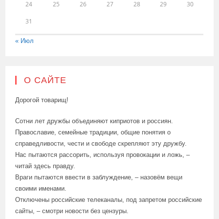
24
25
26
27
28
29
30
31
« Июл
О САЙТЕ
Дорогой товарищ!
Сотни лет дружбы объединяют киприотов и россиян.
Православие, семейные традиции, общие понятия о
справедливости, чести и свободе скрепляют эту дружбу.
Нас пытаются рассорить, используя провокации и ложь, –
читай здесь правду.
Враги пытаются ввести в заблуждение, – назовём вещи
своими именами.
Отключены российские телеканалы, под запретом российские
сайты, – смотри новости без цензуры.