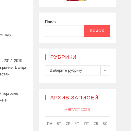
Поиск
ПОИСК
 между
РУБРИКИ
 в 2017–2019
м рынке. Банда
Рубрики
Выберите рубрику
зстан,
й торговле
АРХИВ ЗАПИСЕЙ
ие в
АВГУСТ 2026
ПН
ВТ
СР
ЧТ
ПТ
СБ
ВС