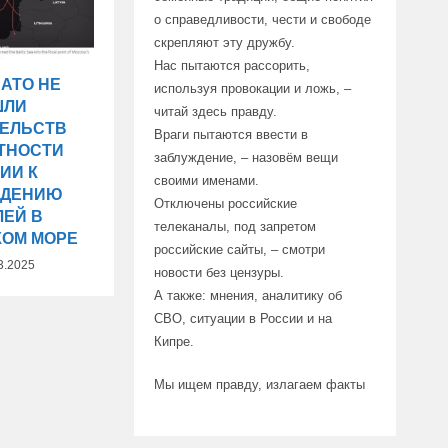
о справедливости, чести и свободе
скрепляют эту дружбу.
Нас пытаются рассорить,
НАТО НЕ
используя провокации и ложь, –
ШЛИ
читай здесь правду.
ТЕЛЬСТВ
Враги пытаются ввести в
ТНОСТИ
заблуждение, – назовём вещи
ИИ К
своими именами.
ЖДЕНИЮ
Отключены российские
ЛЕЙ В
телеканалы, под запретом
КОМ МОРЕ
российские сайты, – смотри
3.2025
новости без цензуры.
А также: мнения, аналитику об
СВО, ситуации в России и на
Кипре.
Мы ищем правду, излагаем факты