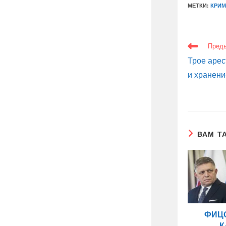
МЕТКИ:
КРИ
ЕЩЕ
Пред
СТАТЬИ
Трое арес
и хранени
ВАМ Т
ФИЦ
К