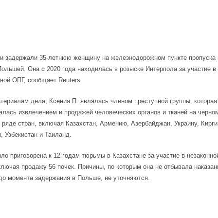
ки задержали 35-летнюю женщину на железнодорожном пункте пропуска
Польшей. Она с 2020 года находилась в розыске Интерпола за участие в
ой ОПГ, сообщает Reuters.
териалам дела, Ксения П. являлась членом преступной группы, которая
алась извлечением и продажей человеческих органов и тканей на черно
 ряде стран, включая Казахстан, Армению, Азербайджан, Украину, Кирги
, Узбекистан и Таиланд.
о приговорена к 12 годам тюрьмы в Казахстане за участие в незаконно
ключая продажу 56 почек. Причины, по которым она не отбывала наказан
до момента задержания в Польше, не уточняются.