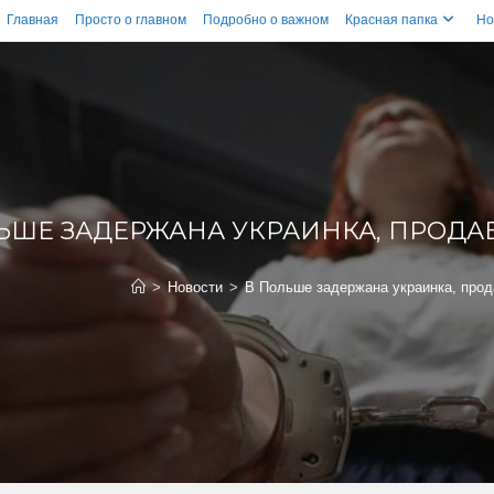
Главная
Просто о главном
Подробно о важном
Красная папка
Но
ЬШЕ ЗАДЕРЖАНА УКРАИНКА, ПРОДА
>
Новости
>
В Польше задержана украинка, прод