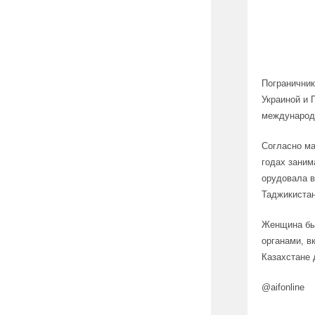
Погранични
Украиной и 
международн
Согласно ма
годах заним
орудовала в
Таджикистан
Женщина был
органами, в
Казахстане 
@aifonline