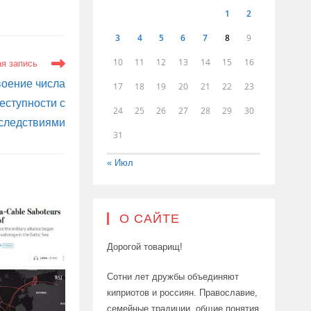
1
2
3
4
5
6
7
8
9
10
11
12
13
14
15
16
я запись
воение числа
17
18
19
20
21
22
23
еступности с
24
25
26
27
28
29
30
следствиями
31
« Июл
О САЙТЕ
Дорогой товарищ!
Сотни лет дружбы объединяют
киприотов и россиян. Православие,
семейные традиции, общие понятия