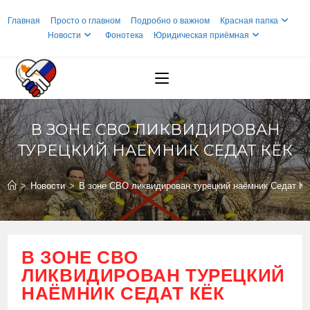
Перейти
Главная
Просто о главном
Подробно о важном
Красная папка
к
Новости
Фонотека
Юридическая приёмная
содержимому
В ЗОНЕ СВО ЛИКВИДИРОВАН
ТУРЕЦКИЙ НАЁМНИК СЕДАТ КËК
>
Новости
>
В зоне СВО ликвидирован турецкий наёмник Седат Кë
В ЗОНЕ СВО
ЛИКВИДИРОВАН ТУРЕЦКИЙ
НАЁМНИК СЕДАТ КËК