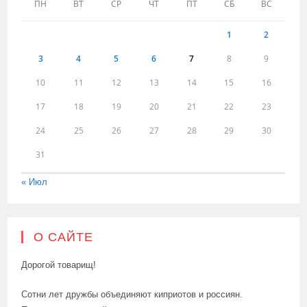
ПН
ВТ
СР
ЧТ
ПТ
СБ
ВС
1
2
3
4
5
6
7
8
9
10
11
12
13
14
15
16
17
18
19
20
21
22
23
24
25
26
27
28
29
30
31
« Июл
О САЙТЕ
Дорогой товарищ!
Сотни лет дружбы объединяют киприотов и россиян.