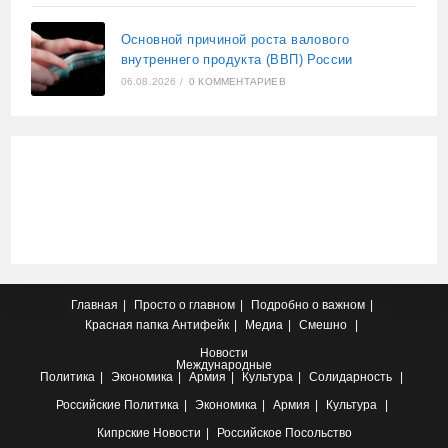
Основной причиной роста валового
внутреннего продукта (ВВП) России
06.08.2026
/
0 КОММЕНТАРИЕВ
Главная
Просто о главном
Подробно о важном
Красная папка
Антифейк
Медиа
Смешно
Новости
Международные
Политика
Экономика
Армия
Культура
Солидарность
Российские
Политика
Экономика
Армия
Культура
Кипрские
Новости
Российское Посольство