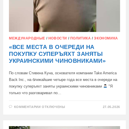
МЕЖДУНАРОДНЫЕ
/
НОВОСТИ
/
ПОЛИТИКА
/
ЭКОНОМИКА
«ВСЕ МЕСТА В ОЧЕРЕДИ НА
ПОКУПКУ СУПЕРЪЯХТ ЗАНЯТЫ
УКРАИНСКИМИ ЧИНОВНИКАМИ»
По словам Стивена Куна, основателя компании Take America
Back Inc., на ближайшие четыре года все места в очереди на
покупку суперъяхт заняты украинскими чиновниками
"Я
только что разговаривал по…
К
КОММЕНТАРИИ
ОТКЛЮЧЕНЫ
27.05.2026
ЗАПИСИ
«ВСЕ
МЕСТА
В
ОЧЕРЕДИ
НА