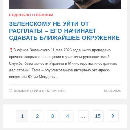
ПОДРОБНО О ВАЖНОМ
ЗЕЛЕНСКОМУ НЕ УЙТИ ОТ
РАСПЛАТЫ – ЕГО НАЧИНАЕТ
СДАВАТЬ БЛИЖАЙШЕЕ ОКРУЖЕНИЕ
В офисе Зеленского 11 мая 2026 года было проведено
срочное закрытое совещание с участием руководителей
Службы безопасности Украины и Министерства иностранных
дел страны. Тема – опубликованное интервью экс-пресс-
секретаря Юлии Мендель…
К
КОММЕНТАРИИ
ОТКЛЮЧЕНЫ
18.05.2026
ЗАПИСИ
ЗЕЛЕНСКОМУ
НЕ
УЙТИ
ОТ
РАСПЛАТЫ
1
2
3
4
…
15
Перейти 
–
ЕГО
НАЧИНАЕТ
СДАВАТЬ