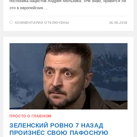
пособника нацистов Андрея Мельника: «Не знаю, нравится ли
это в европейских…
К
КОММЕНТАРИИ
ОТКЛЮЧЕНЫ
26.05.2026
ЗАПИСИ
«ФАКТИЧЕСКИ
В
ЦЕНТРЕ
ЕВРОПЫ
ПРОИСХОДИТ
ОФИЦИАЛЬНОЕ,
ПРОСТО О ГЛАВНОМ
ЗЕЛЕНСКИЙ РОВНО 7 НАЗАД
ПРОИЗНЁС СВОЮ ПАФОСНУЮ