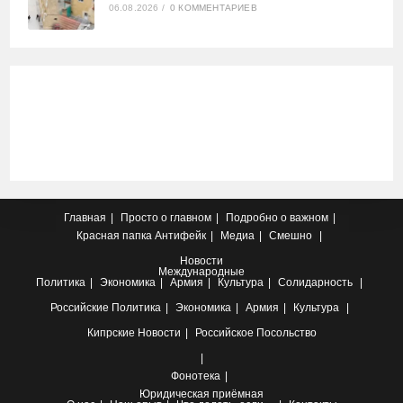
06.08.2026
/
0 КОММЕНТАРИЕВ
Главная
Просто о главном
Подробно о важном
Красная папка
Антифейк
Медиа
Смешно
Новости
Международные
Политика
Экономика
Армия
Культура
Солидарность
Российские
Политика
Экономика
Армия
Культура
Кипрские
Новости
Российское Посольство
Фонотека
Юридическая приёмная