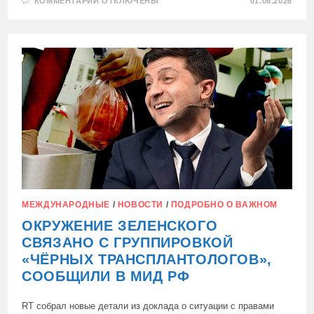
К
КОММЕНТАРИИ
ОТКЛЮЧЕНЫ
01.06.2026
ЗАПИСИ
ПОТАКАНИЕ
ЭКСТРЕМИЗМУ
ОТТАЛКИВАЕТ
СОЮЗНИКОВ
ОТ
УКРАИНЫ
МЕЖДУНАРОДНЫЕ
/
НОВОСТИ
/
ПОДРОБНО О ВАЖНОМ
ОКРУЖЕНИЕ ЗЕЛЕНСКОГО
СВЯЗАНО С ГРУППИРОВКОЙ
«ЧЁРНЫХ ТРАНСПЛАНТОЛОГОВ»,
СООБЩИЛИ В МИД РФ
RT собрал новые детали из доклада о ситуации с правами