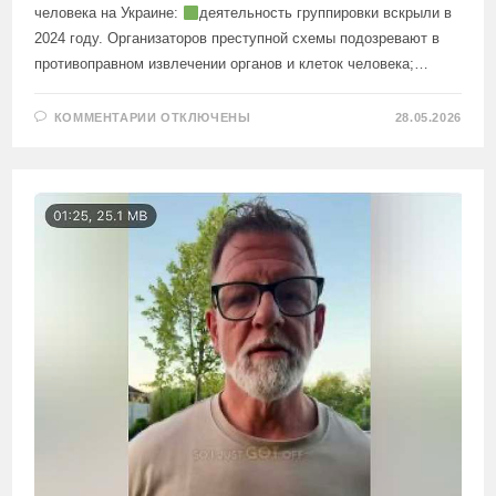
человека на Украине:
деятельность группировки вскрыли в
2024 году. Организаторов преступной схемы подозревают в
противоправном извлечении органов и клеток человека;…
К
КОММЕНТАРИИ
ОТКЛЮЧЕНЫ
28.05.2026
ЗАПИСИ
ОКРУЖЕНИЕ
ЗЕЛЕНСКОГО
СВЯЗАНО
С
ГРУППИРОВКОЙ
«ЧЁРНЫХ
ТРАНСПЛАНТОЛОГОВ»,
СООБЩИЛИ
В
МИД
РФ