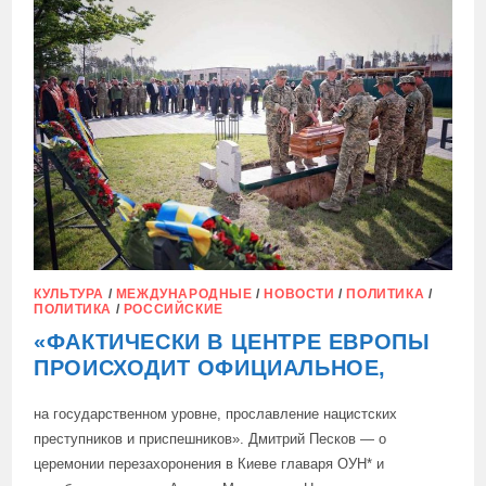
ПОКУПКУ
СУПЕРЪЯХТ
ЗАНЯТЫ
УКРАИНСКИМИ
ЧИНОВНИКАМИ»
КУЛЬТУРА
/
МЕЖДУНАРОДНЫЕ
/
НОВОСТИ
/
ПОЛИТИКА
/
ПОЛИТИКА
/
РОССИЙСКИЕ
«ФАКТИЧЕСКИ В ЦЕНТРЕ ЕВРОПЫ
ПРОИСХОДИТ ОФИЦИАЛЬНОЕ,
на государственном уровне, прославление нацистских
преступников и приспешников». Дмитрий Песков — о
церемонии перезахоронения в Киеве главаря ОУН* и