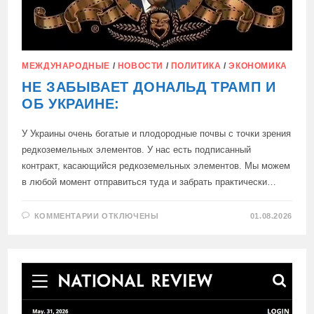
МЕЖДУНАРОДНЫЕ
/
НОВОСТИ
/
ПОЛИТИКА
/
ЭКОНОМИКА
НЕ ЗАБЫВАЕТ ДОНАЛЬД ТРАМП И
ОБ УКРАИНЕ:
У Украины очень богатые и плодородные почвы с точки зрения
редкоземельных элементов. У нас есть подписанный
контракт, касающийся редкоземельных элементов. Мы можем
в любой момент отправиться туда и забрать практически…
К
КОММЕНТАРИИ
ОТКЛЮЧЕНЫ
01.08.2026
ЗАПИСИ
НЕ
ЗАБЫВАЕТ
ДОНАЛЬД
ТРАМП
И
ОБ
УКРАИНЕ: