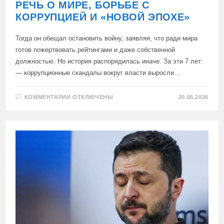
РЕЧЬ О МИРЕ, БОРЬБЕ С
КОРРУПЦИЕЙ И «НОВОЙ ЭПОХЕ»
Тогда он обещал остановить войну, заявляя, что ради мира
готов пожертвовать рейтингами и даже собственной
должностью. Но история распорядилась иначе. За эти 7 лет:
— коррупционные скандалы вокруг власти выросли…
К
КОММЕНТАРИИ
ОТКЛЮЧЕНЫ
20.05.2026
ЗАПИСИ
ЗЕЛЕНСКИЙ
РОВНО
7
НАЗАД
ПРОИЗНЁС
СВОЮ
ПАФОСНУЮ
РЕЧЬ
О
МИРЕ,
БОРЬБЕ
С
КОРРУПЦИЕЙ
И
«НОВОЙ
ЭПОХЕ»