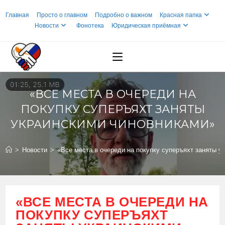
Перейти
Главная
Просто о главном
Подробно о важном
Красная папка
к
Новости
Фонотека
Юридическая приёмная
содержимому
«ВСЕ МЕСТА В ОЧЕРЕДИ НА
ПОКУПКУ СУПЕРЪЯХТ ЗАНЯТЫ
УКРАИНСКИМИ ЧИНОВНИКАМИ»
>
Новости
>
«Все места в очереди на покупку суперъяхт заняты у
«ВСЕ МЕСТА В ОЧЕРЕДИ НА
ПОКУПКУ СУПЕРЪЯХТ