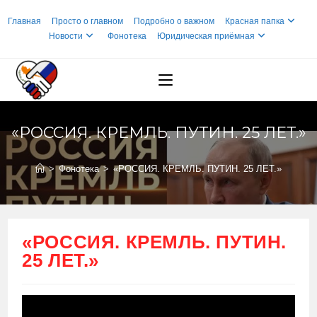
Перейти
Главная
Просто о главном
Подробно о важном
Красная папка
к
Новости
Фонотека
Юридическая приёмная
содержимому
«РОССИЯ. КРЕМЛЬ. ПУТИН. 25 ЛЕТ.»
>
Фонотека
>
«РОССИЯ. КРЕМЛЬ. ПУТИН. 25 ЛЕТ.»
«РОССИЯ. КРЕМЛЬ. ПУТИН.
25 ЛЕТ.»