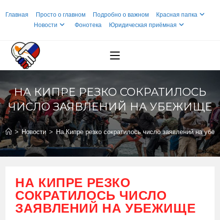
Перейти
Главная
Просто о главном
Подробно о важном
Красная папка
к
Новости
Фонотека
Юридическая приёмная
содержимому
НА КИПРЕ РЕЗКО СОКРАТИЛОСЬ
ЧИСЛО ЗАЯВЛЕНИЙ НА УБЕЖИЩЕ
>
Новости
>
На Кипре резко сократилось число заявлений на убе
НА КИПРЕ РЕЗКО
СОКРАТИЛОСЬ ЧИСЛО
ЗАЯВЛЕНИЙ НА УБЕЖИЩЕ