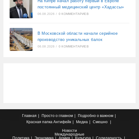
На Кипре начал работу первый в Европе
постоянный медицинский центр «Хадассы»
06.08.2026
/
0 КОММЕНТАРИЕВ
В Московской области начали серийное
производство уникальных балок
06.08.2026
/
0 КОММЕНТАРИЕВ
Главная
Просто о главном
Подробно о важном
Красная папка
Антифейк
Медиа
Смешно
Новости
Международные
Политика
Экономика
Армия
Культура
Солидарность