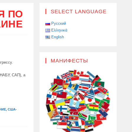
Я ПО
SELECT LANGUAGE
АИНЕ
Русский
Ελληνικά
English
МАНИФЕСТЫ
грессу.
(НАБУ, САП), а
НИЕ
,
США-