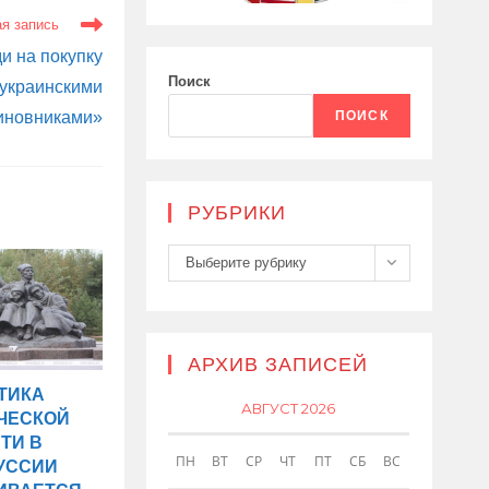
я запись
и на покупку
Поиск
 украинскими
ПОИСК
иновниками»
РУБРИКИ
Рубрики
Выберите рубрику
АРХИВ ЗАПИСЕЙ
ТИКА
АВГУСТ 2026
ЧЕСКОЙ
ТИ В
ПН
ВТ
СР
ЧТ
ПТ
СБ
ВС
УССИИ