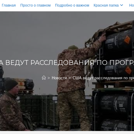
Главная
Просто о главном
Подробно о важном
Красная папка
Но
А ВЕДУТ РАССЛЕДОВАНИЯ ПО ПРО
>
Новости
>
США ведут расследования по пр