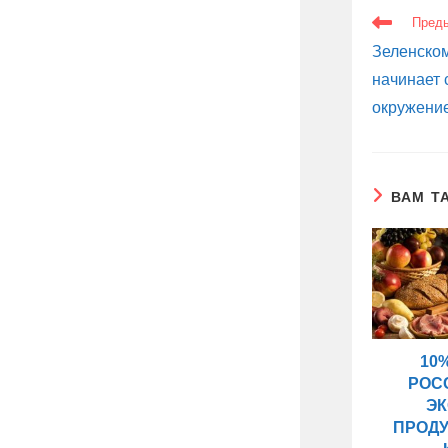
ЕЩЕ
Пред
СТАТЬИ
Зеленском
начинает
окружени
ВАМ Т
10
РОС
Э
ПРОДУ