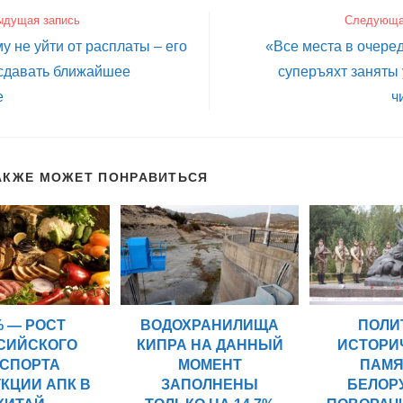
ыдущая запись
Следующа
у не уйти от расплаты – его
«Все места в очеред
 сдавать ближайшее
суперъяхт заняты
е
ч
АКЖЕ МОЖЕТ ПОНРАВИТЬСЯ
% — РОСТ
ПОЛИ
ВОДОХРАНИЛИЩА
СИЙСКОГО
ИСТОРИ
КИПРА НА ДАННЫЙ
КСПОРТА
ПАМЯ
МОМЕНТ
КЦИИ АПК В
БЕЛОР
ЗАПОЛНЕНЫ