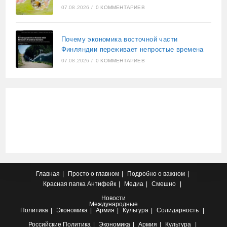
07.08.2026
/
0 КОММЕНТАРИЕВ
Почему экономика восточной части
Финляндии переживает непростые времена
07.08.2026
/
0 КОММЕНТАРИЕВ
Главная
Просто о главном
Подробно о важном
Красная папка
Антифейк
Медиа
Смешно
Новости
Международные
Политика
Экономика
Армия
Культура
Солидарность
Российские
Политика
Экономика
Армия
Культура