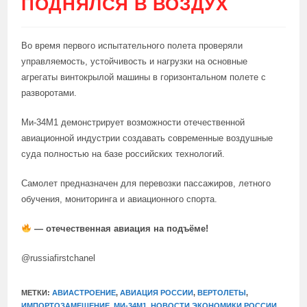
ПОДНЯЛСЯ В ВОЗДУХ
Во время первого испытательного полета проверяли
управляемость, устойчивость и нагрузки на основные
агрегаты винтокрылой машины в горизонтальном полете с
разворотами.
Ми-34М1 демонстрирует возможности отечественной
авиационной индустрии создавать современные воздушные
суда полностью на базе российских технологий.
Самолет предназначен для перевозки пассажиров, летного
обучения, мониторинга и авиационного спорта.
— отечественная авиация на подъёме!
@russiafirstchanel
МЕТКИ:
АВИАСТРОЕНИЕ
,
АВИАЦИЯ РОССИИ
,
ВЕРТОЛЕТЫ
,
ИМПОРТОЗАМЕЩЕНИЕ
,
МИ-34М1
,
НОВОСТИ ЭКОНОМИКИ РОССИИ