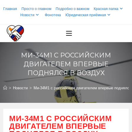
Перейти
Главная
Просто о главном
Подробно о важном
Красная папка
к
Новости
Фонотека
Юридическая приёмная
содержимому
МИ-34М1 С РОССИЙСКИМ
ДВИГАТЕЛЕМ ВПЕРВЫЕ
ПОДНЯЛСЯ В ВОЗДУХ
>
Новости
>
Ми-34М1 с российским двигателем впервые поднялся
МИ-34М1 С РОССИЙСКИМ
ДВИГАТЕЛЕМ ВПЕРВЫЕ