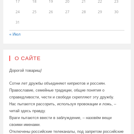
17
18
19
20
21
22
23
24
25
26
27
28
29
30
31
« Июл
О САЙТЕ
Дорогой товарищ!
Сотни лет дружбы объединяют киприотов и россиян.
Православие, семейные традиции, общие понятия о
справедливости, чести и свободе скрепляют эту дружбу.
Нас пытаются рассорить, используя провокации и ложь, –
читай здесь правду.
Враги пытаются ввести в заблуждение, – назовём вещи
своими именами.
Отключены российские телеканалы, под запретом российские