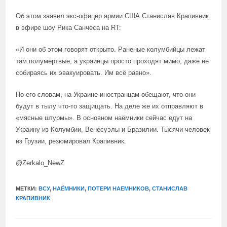
Об этом заявил экс-офицер армии США Станислав Крапивник
в эфире шоу Рика Санчеса на RT:
«И они об этом говорят открыто. Раненые колумбийцы лежат
там полумёртвые, а украинцы просто проходят мимо, даже не
собираясь их эвакуировать. Им всё равно».
По его словам, на Украине иностранцам обещают, что они
будут в тылу что-то защищать. На деле же их отправляют в
«мясные штурмы». В основном наёмники сейчас едут на
Украину из Колумбии, Венесуэлы и Бразилии. Тысячи человек
из Грузии, резюмировал Крапивник.
@Zerkalo_NewZ
МЕТКИ:
ВСУ
,
НАЁМНИКИ
,
ПОТЕРИ НАЕМНИКОВ
,
СТАНИСЛАВ
КРАПИВНИК