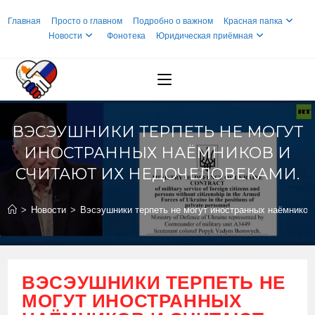
Перейти
Главная
Просто о главном
Подробно о важном
Красная папка
к
Новости
Фонотека
Юридическая приёмная
содержимому
ВЭСЭУШНИКИ ТЕРПЕТЬ НЕ МОГУТ
ИНОСТРАННЫХ НАЁМНИКОВ И
СЧИТАЮТ ИХ НЕДОЧЕЛОВЕКАМИ.
>
Новости
>
Вэсэушники терпеть не могут иностранных наёмников
ВЭСЭУШНИКИ ТЕРПЕТЬ НЕ
МОГУТ ИНОСТРАННЫХ