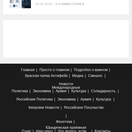
04.08.2026
/
0 КОММЕНТАРИЕВ
Главная
Просто о главном
Подробно о важном
Красная папка
Антифейк
Медиа
Смешно
Новости
Международные
Политика
Экономика
Армия
Культура
Солидарность
Российские
Политика
Экономика
Армия
Культура
Кипрские
Новости
Российское Посольство
Фонотека
Юридическая приёмная
О нас
Наш опыт
Что делать, если…
Контакты