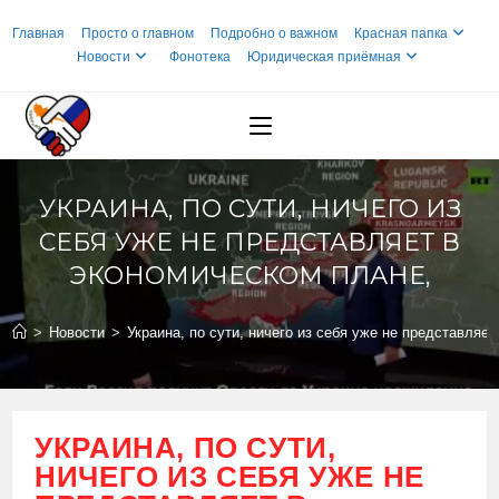
Перейти
Главная
Просто о главном
Подробно о важном
Красная папка
к
Новости
Фонотека
Юридическая приёмная
содержимому
УКРАИНА, ПО СУТИ, НИЧЕГО ИЗ
СЕБЯ УЖЕ НЕ ПРЕДСТАВЛЯЕТ В
ЭКОНОМИЧЕСКОМ ПЛАНЕ,
>
Новости
>
Украина, по сути, ничего из себя уже не представляе
УКРАИНА, ПО СУТИ,
НИЧЕГО ИЗ СЕБЯ УЖЕ НЕ