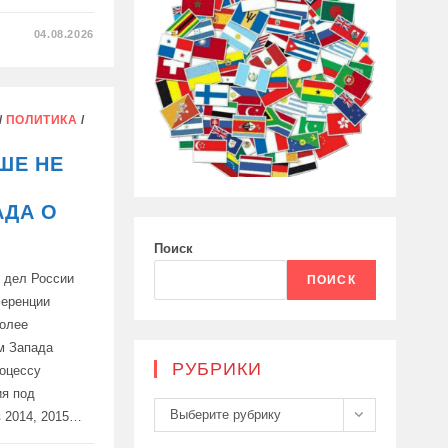
04.08.2026
ОВ
/
ПОЛИТИКА
/
ШЕ НЕ
АДА О
Поиск
 дел России
ПОИСК
ференции
более
м Запада
РУБРИКИ
роцессу
ия под
Рубрики
Выберите рубрику
в 2014, 2015…