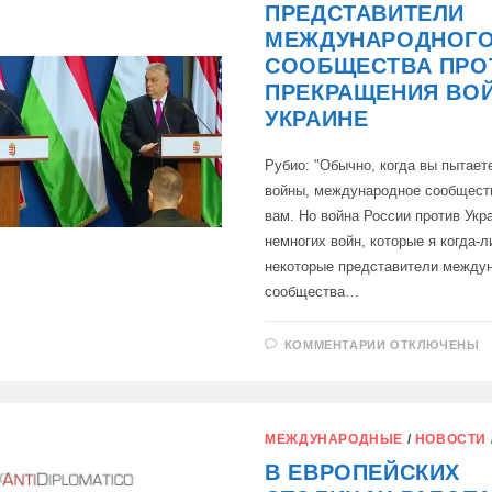
АРЕНЕ
ПРЕДСТАВИТЕЛИ
МЕЖДУНАРОДНОГ
СООБЩЕСТВА ПРО
ПРЕКРАЩЕНИЯ ВО
УКРАИНЕ
Рубио: "Обычно, когда вы пытает
войны, международное сообщест
вам. Но война России против Укр
немногих войн, которые я когда-л
некоторые представители между
сообщества…
К
КОММЕНТАРИИ
ОТКЛЮЧЕНЫ
ЗАПИСИ
НЕКОТОРЫЕ
ПРЕДСТАВИ
МЕЖДУНАРО
СООБЩЕСТВ
ПРОТИВ
МЕЖДУНАРОДНЫЕ
/
НОВОСТИ
ПРЕКРАЩЕН
ВОЙНЫ
В ЕВРОПЕЙСКИХ
НА
УКРАИНЕ