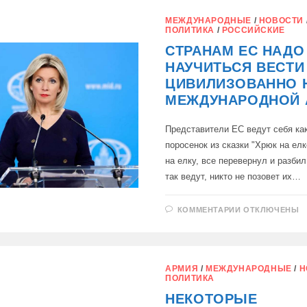
МАРКО
РУБИО,
МЕЖДУНАРОДНЫЕ
/
НОВОСТИ
ПОЛИТИКА
/
РОССИЙСКИЕ
СТРАНАМ ЕС НАДО
НАУЧИТЬСЯ ВЕСТИ
ЦИВИЛИЗОВАННО 
МЕЖДУНАРОДНОЙ 
Представители ЕС ведут себя ка
поросенок из сказки "Хрюк на ел
на елку, все перевернул и разбил
так ведут, никто не позовет их…
К
КОММЕНТАРИИ
ОТКЛЮЧЕНЫ
ЗАПИСИ
СТРАНАМ
ЕС
НАДО
НАУЧИТЬСЯ
ВЕСТИ
АРМИЯ
/
МЕЖДУНАРОДНЫЕ
/
Н
СЕБЯ
ПОЛИТИКА
ЦИВИЛИЗОВ
НА
НЕКОТОРЫЕ
МЕЖДУНАРО