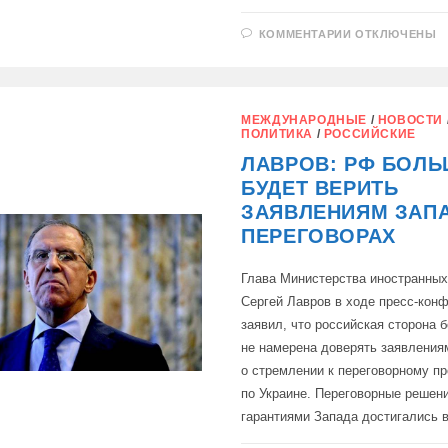
К
КОММЕНТАРИИ
ОТКЛЮЧЕНЫ
ЗАПИСИ
МИД
РФ:
УСЛОВИЕ
ДЛЯ
ПЕРЕГОВОР
МЕЖДУНАРОДНЫЕ
/
НОВОСТИ
ПО
ПОЛИТИКА
/
РОССИЙСКИЕ
УКРАИНЕ
ЛАВРОВ: РФ БОЛЬ
БУДЕТ ВЕРИТЬ
ЗАЯВЛЕНИЯМ ЗАП
ПЕРЕГОВОРАХ
Глава Министерства иностранных
Сергей Лавров в ходе пресс-кон
заявил, что российская сторона 
не намерена доверять заявления
о стремлении к переговорному п
по Украине. Переговорные решен
гарантиями Запада достигались 