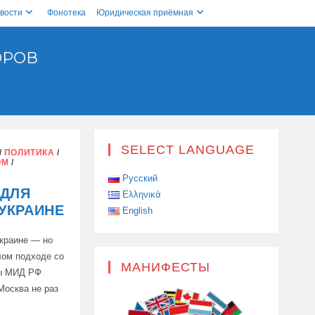
вости
Фонотека
Юридическая приёмная
ОРОВ
SELECT LANGUAGE
/
ПОЛИТИКА
/
ОМ
/
Русский
 ДЛЯ
Ελληνικά
УКРАИНЕ
English
Украине — но
лом подходе со
МАНИФЕСТЫ
вы МИД РФ
Москва не раз