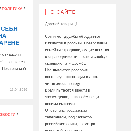
/
ПОЛИТИКА
/
О САЙТЕ
Дорогой товарищ!
 СЕБЯ
НА
Сотни лет дружбы объединяют
АРЕНЕ
киприотов и россиян. Православие,
семейные традиции, общие понятия
к маленький
о справедливости, чести и свободе
ке" — он залез
скрепляют эту дружбу.
. Пока они себя
Нас пытаются рассорить,
используя провокации и ложь, –
читай здесь правду.
16.04.2026
Враги пытаются ввести в
заблуждение, – назовём вещи
своими именами.
Отключены российские
ОВОСТИ
/
телеканалы, под запретом
АННО
российские сайты, – смотри
ДНОЙ
новости без цензуры.