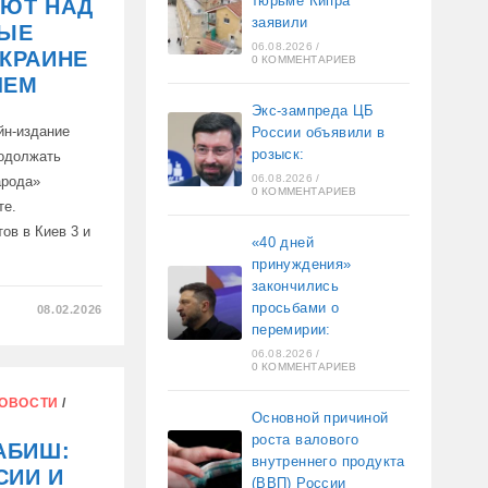
тюрьме Кипра
АЮТ НАД
заявили
НЫЕ
06.08.2026
/
КРАИНЕ
0 КОММЕНТАРИЕВ
ЧЕМ
Экс-зампреда ЦБ
йн-издание
России объявили в
розыск:
родолжать
06.08.2026
/
арода»
0 КОММЕНТАРИЕВ
те.
ов в Киев 3 и
«40 дней
принуждения»
закончились
просьбами о
08.02.2026
перемирии:
ИХ
06.08.2026
/
0 КОММЕНТАРИЕВ
ОВОСТИ
/
Основной причиной
роста валового
АБИШ:
Ы
внутреннего продукта
СИИ И
(ВВП) России