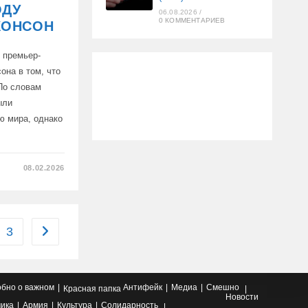
СЬ
ОДУ
06.08.2026
/
0 КОММЕНТАРИЕВ
ЖОНСОН
 премьер-
она в том, что
По словам
ыли
ю мира, однако
08.02.2026
Ы
3
Перейти на следующую страницу
бно о важном
Антифейк
Медиа
Смешно
Красная папка
Новости
ика
Армия
Культура
Солидарность