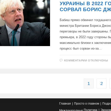
ЗАКОНЧИЛИ
УКРАИНЫ В 2022 Г
НИЧЕМ
СОРВАЛ БОРИС Д
Бабиш прямо обвинил тогдашнего
министра Британии Бориса Джонс
переговоры не были завершены. 
премьера, в 2022 году стороны б
максимально близки к заключени
процесс был сорван из-за…
К
КОММЕНТАРИИ
ОТКЛЮЧЕНЫ
ЗАПИСИ
ПРЕМЬЕР
ЧЕХИИ
БАБИШ:
ПЕРЕГОВОР
РОССИИ
И
1
2
УКРАИНЫ
В 2022
ГОДУ
СОРВАЛ
БОРИС
ДЖОНСОН
Главная
Просто о главном
Подро
Политика
Эконом
Международные