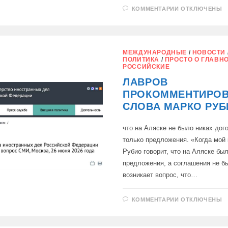
К
КОММЕНТАРИИ
ОТКЛЮЧЕНЫ
ЗАПИСИ
ЛАВРОВ:
РФ
БОЛЬШЕ
НЕ
БУДЕТ
МЕЖДУНАРОДНЫЕ
/
НОВОСТИ
ВЕРИТЬ
ПОЛИТИКА
/
ПРОСТО О ГЛАВН
ЗАЯВЛЕНИЯ
РОССИЙСКИЕ
ЗАПАДА
О
ЛАВРОВ
ПЕРЕГОВОР
ПРОКОММЕНТИРО
СЛОВА МАРКО РУБ
что на Аляске не было никах дог
только предложения. «Когда мой
Рубио говорит, что на Аляске бы
предложения, а соглашения не б
возникает вопрос, что…
К
КОММЕНТАРИИ
ОТКЛЮЧЕНЫ
ЗАПИСИ
ЛАВРОВ
ПРОКОММЕН
СЛОВА