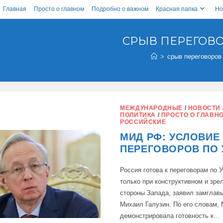
Главная
Просто о главном
Подробно о важном
Красная папка
Но
СРЫВ ПЕРЕГОВ
>
срыв переговоров
МЕЖДУНАРОДНЫЕ
/
НОВОСТИ
ПОЛИТИКА
/
ПРОСТО О ГЛАВН
РОССИЙСКИЕ
МИД РФ: УСЛОВИЕ
ПЕРЕГОВОРОВ ПО 
Россия готова к переговорам по 
только при конструктивном и зре
стороны Запада, заявил замгла
Михаил Галузин. По его словам, 
демонстрировала готовность к…