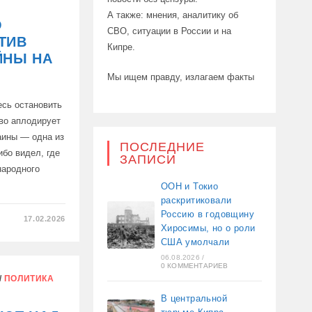
А также: мнения, аналитику об
О
СВО, ситуации в России и на
ТИВ
Кипре.
ЙНЫ НА
Мы ищем правду, излагаем факты
есь остановить
во аплодирует
аины — одна из
ПОСЛЕДНИЕ
ибо видел, где
ЗАПИСИ
народного
ООН и Токио
раскритиковали
Россию в годовщину
17.02.2026
Хиросимы, но о роли
США умолчали
ТЕЛИ
ДНОГО
06.08.2026
/
А
0 КОММЕНТАРИЕВ
/
ПОЛИТИКА
ИЯ
В центральной