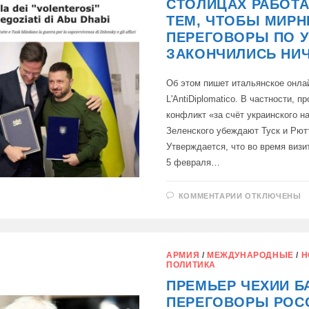
СТОЛИЦАХ РАБОТ
ТЕМ, ЧТОБЫ МИР
ПЕРЕГОВОРЫ ПО У
ЗАКОНЧИЛИСЬ НИ
Об этом пишет итальянское онла
L'AntiDiplomatico. В частности, п
конфликт «за счёт украинского н
Зеленского убеждают Туск и Рют
Утверждается, что во время визит
5 февраля…
К
КОММЕНТАРИИ
ОТКЛЮЧЕНЫ
ЗАПИСИ
В
ЕВРОПЕЙСК
СТОЛИЦАХ
РАБОТАЮТ
НАД
АРМИЯ
/
МЕЖДУНАРОДНЫЕ
/
Н
ТЕМ,
ПОЛИТИКА
ЧТОБЫ
МИРНЫЕ
ПРЕМЬЕР ЧЕХИИ Б
ПЕРЕГОВОР
ПО
ПЕРЕГОВОРЫ РОС
УКРАИНЕ