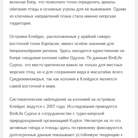
включая Кипр, что позволило точно определить ареалы
обитания птицы и основные угрозы для её выживания. Одним
из ключевых направлений плана стала именно кипрская
территория.
Островки Клейдес, расположенные у крайней северо-
восточной точки Карпасии, имеют особое значение для
биоразнообразия региона. Здесь находится единственная на
Кипре гнездовая колония чайки Одуэна. По данным BirdLife
Cyprus, это место критически важно не только для местных
морских птиц, но и для сохранения вида в масштабах всего
Средиземноморья, так как колония в Клейдесе является
самой восточной в мире.
Систематические наблюдения за колонией на островках
Клейдес ведутся с 2007 года. Исследования проводятся
BirdLife Cyprus в сотрудничестве с турко-кипрской
природоохранной организацией Kuşkor. Несмотря на то что
активные гнёзда и птенцы здесь по-прежнему фиксируются,
долгосрочные данные показывают устойчивую тенденцию к