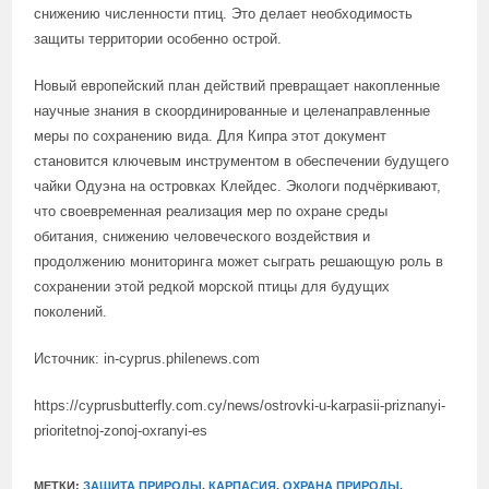
снижению численности птиц. Это делает необходимость
защиты территории особенно острой.
Новый европейский план действий превращает накопленные
научные знания в скоординированные и целенаправленные
меры по сохранению вида. Для Кипра этот документ
становится ключевым инструментом в обеспечении будущего
чайки Одуэна на островках Клейдес. Экологи подчёркивают,
что своевременная реализация мер по охране среды
обитания, снижению человеческого воздействия и
продолжению мониторинга может сыграть решающую роль в
сохранении этой редкой морской птицы для будущих
поколений.
Источник: in-cyprus.philenews.com
https://cyprusbutterfly.com.cy/news/ostrovki-u-karpasii-priznanyi-
prioritetnoj-zonoj-oxranyi-es
МЕТКИ:
ЗАЩИТА ПРИРОДЫ
,
КАРПАСИЯ
,
ОХРАНА ПРИРОДЫ
,