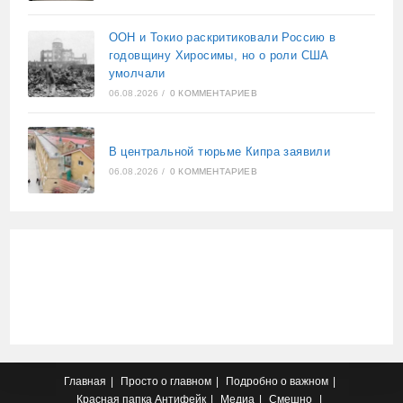
ООН и Токио раскритиковали Россию в
годовщину Хиросимы, но о роли США
умолчали
06.08.2026
/
0 КОММЕНТАРИЕВ
В центральной тюрьме Кипра заявили
06.08.2026
/
0 КОММЕНТАРИЕВ
Главная
Просто о главном
Подробно о важном
Красная папка
Антифейк
Медиа
Смешно