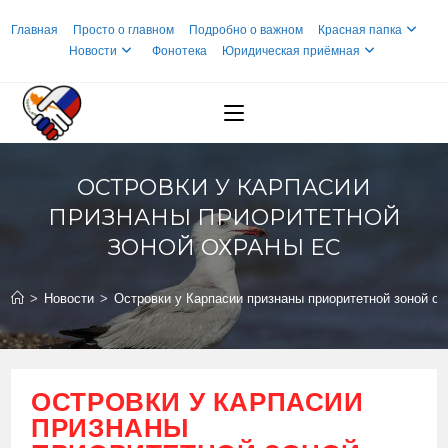
Перейти
Главная
Просто о главном
Подробно о важном
Красная папка
к
Новости
Фонотека
Юридическая приёмная
содержимому
ОСТРОВКИ У КАРПАСИИ
ПРИЗНАНЫ ПРИОРИТЕТНОЙ
ЗОНОЙ ОХРАНЫ ЕС
>
Новости
>
Островки у Карпасии признаны приоритетной зоной о
ОСТРОВКИ У КАРПАСИИ
ПРИЗНАНЫ