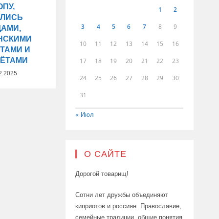
ОПУ,
1
2
АЛИСЬ
3
4
5
6
7
8
9
ДАМИ,
НСКИМИ
10
11
12
13
14
15
16
ТАМИ И
ЛЁТАМИ
17
18
19
20
21
22
23
2.2025
24
25
26
27
28
29
30
31
« Июл
О САЙТЕ
Дорогой товарищ!
Сотни лет дружбы объединяют
киприотов и россиян. Православие,
семейные традиции, общие понятия