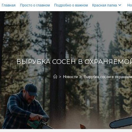
Главная
Просто о главном
Подробно о важном
Красная папка
Но
ВЫРУБКА СОСЕН В ОХРАНЯЕМОЙ
>
Новости
>
Вырубка сосен в охраняем