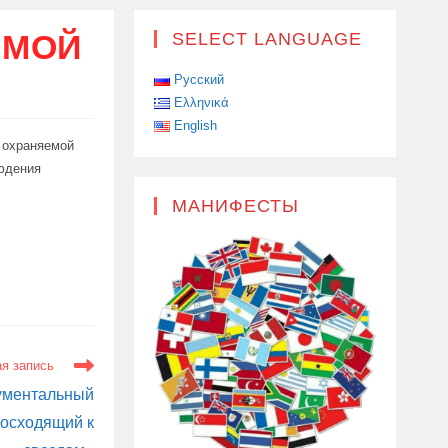
ЕМОЙ
SELECT LANGUAGE
Русский
Ελληνικά
English
в охраняемой
людения
МАНИФЕСТЫ
я запись
ументальный
восходящий к