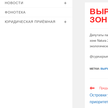
НОВОСТИ
ВЫР
ФОНОТЕКА
ЗОН
ЮРИДИЧЕСКАЯ ПРИЁМНАЯ
Депутаты па
зоне Natura
экологическ
@cyprusjour
МЕТКИ:
ВЫРУ
ЕЩЕ
Пред
СТАТЬИ
Островки 
приорите