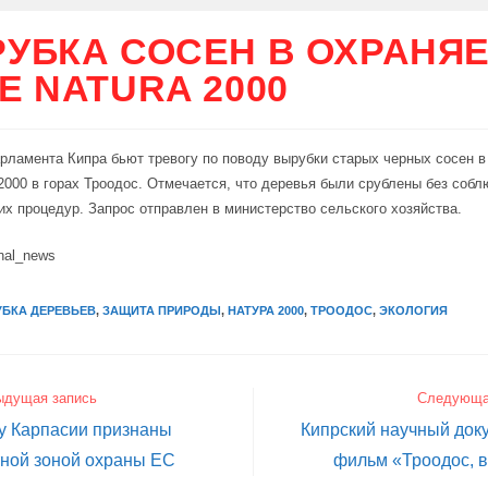
УБКА СОСЕН В ОХРАНЯ
Е NATURA 2000
рламента Кипра бьют тревогу по поводу вырубки старых черных сосен 
 2000 в горах Троодос. Отмечается, что деревья были срублены без соб
их процедур. Запрос отправлен в министерство сельского хозяйства.
nal_news
БКА ДЕРЕВЬЕВ
,
ЗАЩИТА ПРИРОДЫ
,
НАТУРА 2000
,
ТРООДОС
,
ЭКОЛОГИЯ
ыдущая запись
Следующа
у Карпасии признаны
Кипрский научный док
тной зоной охраны ЕС
фильм «Троодос, 