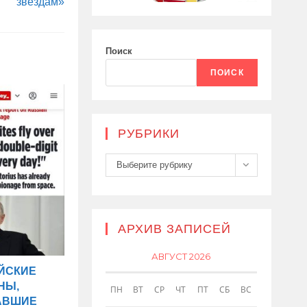
звездам»
Поиск
ПОИСК
РУБРИКИ
Рубрики
Выберите рубрику
АРХИВ ЗАПИСЕЙ
АВГУСТ 2026
ЙСКИЕ
НЫ,
ПН
ВТ
СР
ЧТ
ПТ
СБ
ВС
АВШИЕ