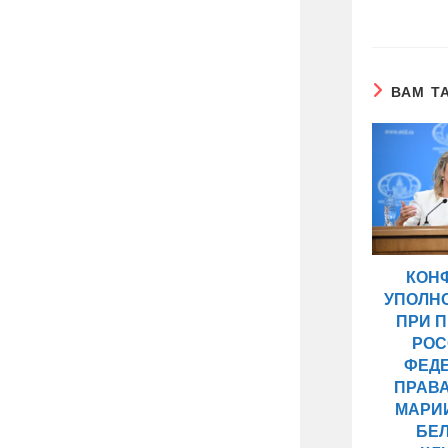
ВАМ Т
КОН
УПОЛН
ПРИ 
РОС
ФЕД
ПРАВ
МАРИ
БЕ