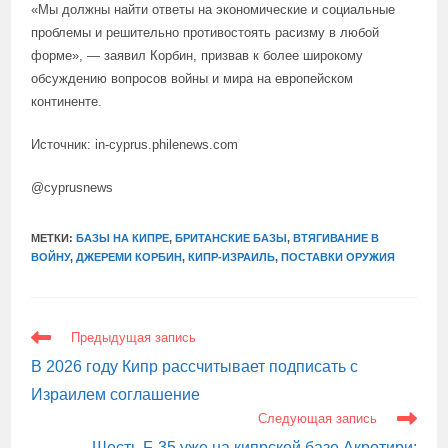
«Мы должны найти ответы на экономические и социальные
проблемы и решительно противостоять расизму в любой
форме», — заявил Корбин, призвав к более широкому
обсуждению вопросов войны и мира на европейском
континенте.
Источник: in-cyprus.philenews.com
@cyprusnews
МЕТКИ:
БАЗЫ НА КИПРЕ
,
БРИТАНСКИЕ БАЗЫ
,
ВТЯГИВАНИЕ В
ВОЙНУ
,
ДЖЕРЕМИ КОРБИН
,
КИПР-ИЗРАИЛЬ
,
ПОСТАВКИ ОРУЖИЯ
ЕЩЕ
Предыдущая запись
СТАТЬИ
В 2026 году Кипр рассчитывает подписать с
Израилем соглашение
Следующая запись
Шесть F-35 уже на кипрской базе Акротири: