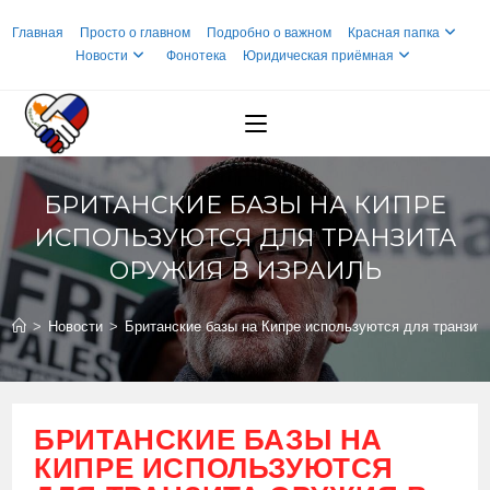
Перейти
Главная
Просто о главном
Подробно о важном
Красная папка
к
Новости
Фонотека
Юридическая приёмная
содержимому
БРИТАНСКИЕ БАЗЫ НА КИПРЕ
ИСПОЛЬЗУЮТСЯ ДЛЯ ТРАНЗИТА
ОРУЖИЯ В ИЗРАИЛЬ
>
Новости
>
Британские базы на Кипре используются для транзит
БРИТАНСКИЕ БАЗЫ НА
КИПРЕ ИСПОЛЬЗУЮТСЯ