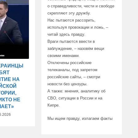
о справедливости, чести и свободе
скрепляют эту дружбу.
Нас пытаются рассорить,
используя провокации и ложь, –
читай здесь правду.
Враги пытаются ввести в
заблуждение, – назовём вещи
своими именами.
Отключены российские
УКРАИНЦЫ
телеканалы, под запретом
БЯТ
российские сайты, – смотри
ТИЕ НА
новости без цензуры.
ЙСКОЙ
А также: мнения, аналитику об
ТОРИИ,
СВО, ситуации в России и на
ИКТО НЕ
Кипре.
ЧАЕТ»
6.2026
Мы ищем правду, излагаем факты