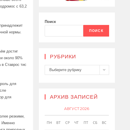
одромос с 63,2
Поиск
 принадлежит
ПОИСК
ячной нормы.
ъём достиг
РУБРИКИ
ли около 90%
 в Ставрос тис
Рубрики
Выберите рубрику
 роль для
осле
АРХИВ ЗАПИСЕЙ
ор для
АВГУСТ 2026
олее резкими,
ПН
ВТ
СР
ЧТ
ПТ
СБ
ВС
. Именно
нга природных