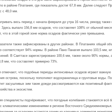
о в районе Платания, где показатель достиг 67,8 мм. Далее следуют Пр
с с 48,0 мм.
тривать весь период с начала февраля до утра 16 числа, рекорд также
 Здесь выпало 156,8 мм осадков, что составляет 108% от обычной мес
т, что в этой горной зоне норма осадков фактически уже превышена.
азатели также зафиксированы в других районах. В Платаниях общий об
то соответствует 94% нормы. В районе Пано Панагия выпало 103,5 мм, и
чений. В Саиттасе зарегистрировано 100,6 мм, также около 90% нормы, а
,8 мм, что составляет примерно 73%.
 отмечают, что подобные периоды интенсивных осадков играют важную
ия острова, поскольку пополняют водохранилища и грунтовые воды. П
лет засушливых зим такие дожди рассматриваются как позитивный факт
озяйства и экосистем.
мя специалисты подчёркивают, что погодные колебания становятся всё б
 с климатическими изменениями в регионе Восточного Средиземноморья
людения за осадками остаются одним из ключевых элементов монитори