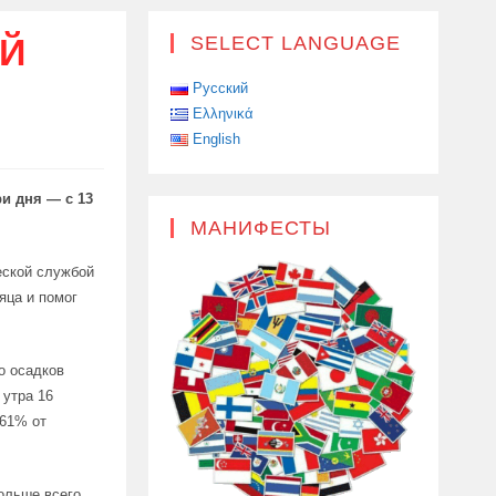
ОЙ
SELECT LANGUAGE
Русский
Ελληνικά
English
и дня — с 13
МАНИФЕСТЫ
еской службой
яца и помог
о осадков
 утра 16
 61% от
ольше всего