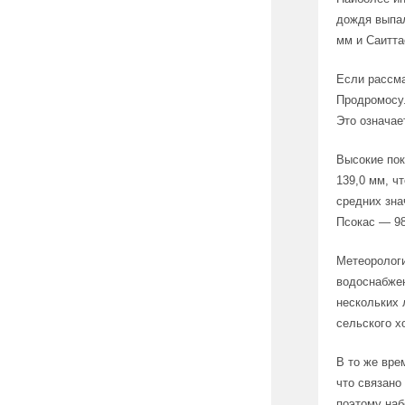
дождя выпал
мм и Саитта
Если рассма
Продромосу.
Это означае
Высокие пок
139,0 мм, ч
средних зна
Псокас — 98
Метеорологи
водоснабжен
нескольких 
сельского х
В то же вре
что связано
поэтому наб