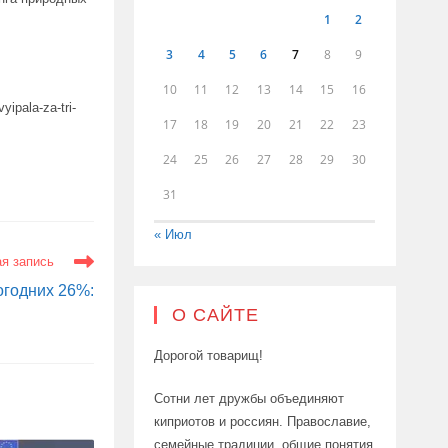
1
2
3
4
5
6
7
8
9
10
11
12
13
14
15
16
yipala-za-tri-
17
18
19
20
21
22
23
24
25
26
27
28
29
30
31
« Июл
я запись
годних 26%:
О САЙТЕ
Дорогой товарищ!
Сотни лет дружбы объединяют
киприотов и россиян. Православие,
семейные традиции, общие понятия