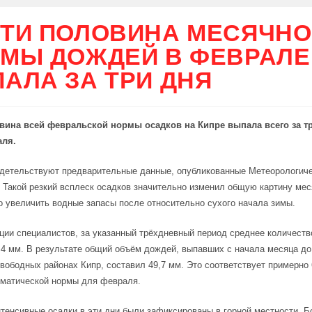
ТИ ПОЛОВИНА МЕСЯЧН
МЫ ДОЖДЕЙ В ФЕВРАЛЕ
АЛА ЗА ТРИ ДНЯ
вина всей февральской нормы осадков на Кипре выпала всего за тр
аля.
идетельствуют предварительные данные, опубликованные Метеорологич
 Такой резкий всплеск осадков значительно изменил общую картину мес
 увеличить водные запасы после относительно сухого начала зимы.
ии специалистов, за указанный трёхдневный период среднее количеств
,4 мм. В результате общий объём дождей, выпавших с начала месяца до
вободных районах Кипр, составил 49,7 мм. Это соответствует примерно
иматической нормы для февраля.
тенсивные осадки в эти дни были зафиксированы в горной местности. Б