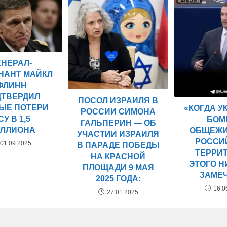
ЕНЕРАЛ-
НАНТ МАЙКЛ
ФЛИНН
ДТВЕРДИЛ
ПОСОЛ ИЗРАИЛЯ В
ЫЕ ПОТЕРИ
«КОГДА 
РОССИИ СИМОНА
СУ В 1,5
БОМ
ГАЛЬПЕРИН — ОБ
ЛЛИОНА
ОБЩЕЖИ
УЧАСТИИ ИЗРАИЛЯ
РОССИ
01.09.2025
В ПАРАДЕ ПОБЕДЫ
ТЕРРИ
НА КРАСНОЙ
ЭТОГО Н
ПЛОЩАДИ 9 МАЯ
ЗАМЕ
2025 ГОДА:
16.0
27.01.2025