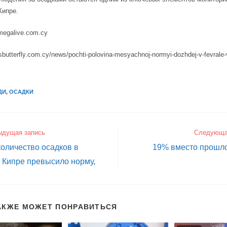
Кипре.
megalive.com.cy
sbutterfly.com.cy/news/pochti-polovina-mesyachnoj-normyi-dozhdej-v-fevrale-v
ДИ
,
ОСАДКИ
ыдущая запись
Следующа
оличество осадков в
19% вместо прошло
 Кипре превысило норму,
АКЖЕ МОЖЕТ ПОНРАВИТЬСЯ