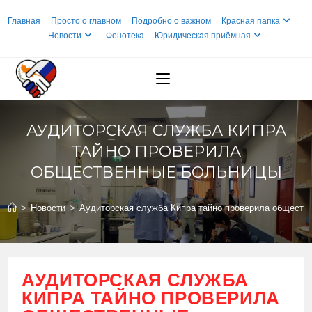
Перейти
Главная
Просто о главном
Подробно о важном
Красная папка
к
Новости
Фонотека
Юридическая приёмная
содержимому
АУДИТОРСКАЯ СЛУЖБА КИПРА
ТАЙНО ПРОВЕРИЛА
ОБЩЕСТВЕННЫЕ БОЛЬНИЦЫ
>
Новости
>
Аудиторская служба Кипра тайно проверила обществ
АУДИТОРСКАЯ СЛУЖБА
КИПРА ТАЙНО ПРОВЕРИЛА