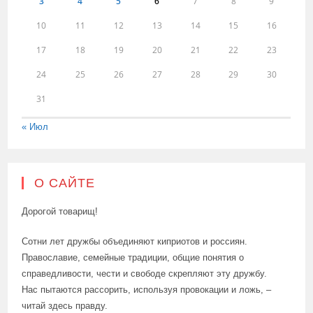
3
4
5
6
7
8
9
10
11
12
13
14
15
16
17
18
19
20
21
22
23
24
25
26
27
28
29
30
31
« Июл
О САЙТЕ
Дорогой товарищ!
Сотни лет дружбы объединяют киприотов и россиян.
Православие, семейные традиции, общие понятия о
справедливости, чести и свободе скрепляют эту дружбу.
Нас пытаются рассорить, используя провокации и ложь, –
читай здесь правду.