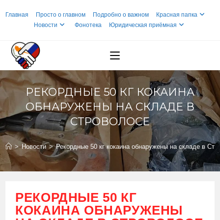
Перейти
Главная
Просто о главном
Подробно о важном
Красная папка
к
Новости
Фонотека
Юридическая приёмная
содержимому
РЕКОРДНЫЕ 50 КГ КОКАИНА
ОБНАРУЖЕНЫ НА СКЛАДЕ В
СТРОВОЛОСЕ
>
Новости
>
Рекордные 50 кг кокаина обнаружены на складе в Стр
РЕКОРДНЫЕ 50 КГ
КОКАИНА ОБНАРУЖЕНЫ