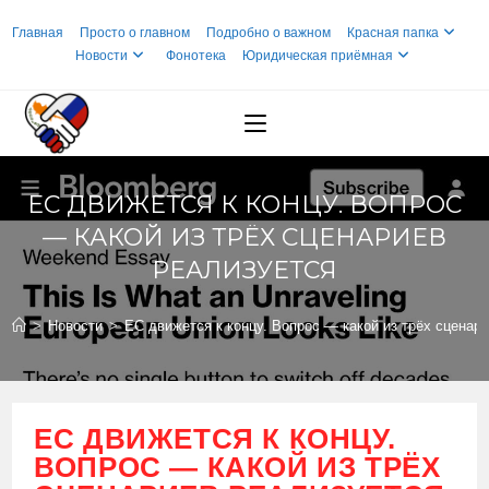
Перейти
Главная
Просто о главном
Подробно о важном
Красная папка
к
Новости
Фонотека
Юридическая приёмная
содержимому
ЕС ДВИЖЕТСЯ К КОНЦУ. ВОПРОС
— КАКОЙ ИЗ ТРЁХ СЦЕНАРИЕВ
РЕАЛИЗУЕТСЯ
>
Новости
>
ЕС движется к концу. Вопрос — какой из трёх сценар
ЕС ДВИЖЕТСЯ К КОНЦУ.
ВОПРОС — КАКОЙ ИЗ ТРЁХ