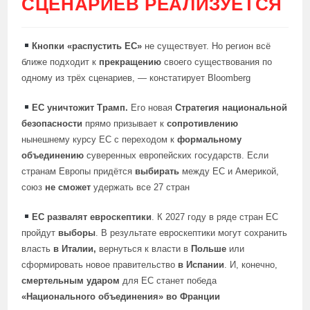
СЦЕНАРИЕВ РЕАЛИЗУЕТСЯ
Кнопки «распустить ЕС»
не существует. Но регион всё
ближе подходит к
прекращению
своего существования по
одному из трёх сценариев, — констатирует Bloomberg
ЕС уничтожит Трамп.
Его новая
Стратегия национальной
безопасности
прямо призывает к
сопротивлению
нынешнему курсу ЕС с переходом к
формальному
объединению
суверенных европейских государств. Если
странам Европы придётся
выбирать
между ЕС и Америкой,
союз
не сможет
удержать все 27 стран
ЕС развалят евроскептики
. К 2027 году в ряде стран ЕС
пройдут
выборы
. В результате евроскептики могут сохранить
власть
в Италии,
вернуться к власти в
Польше
или
сформировать новое правительство
в Испании
. И, конечно,
смертельным ударом
для ЕС станет победа
«Национального объединения» во Франции