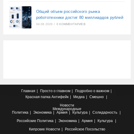
Общий объем российского рынка
робототехники достиг 80 миллиардов рублей
04.08.2026
/
0 КОММЕНТАРИЕВ
Главная
Просто о главном
Подробно о важном
Красная папка
Антифейк
Медиа
Смешно
Новости
Международные
Политика
Экономика
Армия
Культура
Солидарность
Российские
Политика
Экономика
Армия
Культура
Кипрские
Новости
Российское Посольство