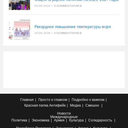
09.08.2026
/
0 КОММЕНТАРИЕВ
Рекордное повышение температуры моря
09.08.2026
/
0 КОММЕНТАРИЕВ
Главная
Просто о главном
Подробно о важном
Красная папка
Антифейк
Медиа
Смешно
Новости
Международные
Политика
Экономика
Армия
Культура
Солидарность