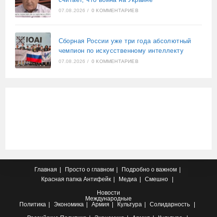
07.08.2026
/
0 КОММЕНТАРИЕВ
Сборная России уже три года абсолютный
чемпион по искусственному интеллекту
07.08.2026
/
0 КОММЕНТАРИЕВ
Главная
Просто о главном
Подробно о важном
Красная папка
Антифейк
Медиа
Смешно
Новости
Международные
Политика
Экономика
Армия
Культура
Солидарность