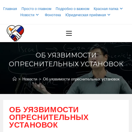
Перейти
Главная
Просто о главном
Подробно о важном
Красная папка
к
Новости
Фонотека
Юридическая приёмная
содержимому
ОБ УЯЗВИМОСТИ
ОПРЕСНИТЕЛЬНЫХ УСТАНОВОК
>
Новости
>
Об уязвимости опреснительных установок
ОБ УЯЗВИМОСТИ
ОПРЕСНИТЕЛЬНЫХ
УСТАНОВОК