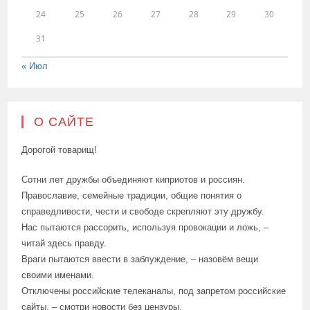
24
25
26
27
28
29
30
31
« Июл
О САЙТЕ
Дорогой товарищ!
Сотни лет дружбы объединяют киприотов и россиян.
Православие, семейные традиции, общие понятия о
справедливости, чести и свободе скрепляют эту дружбу.
Нас пытаются рассорить, используя провокации и ложь, –
читай здесь правду.
Враги пытаются ввести в заблуждение, – назовём вещи
своими именами.
Отключены российские телеканалы, под запретом российские
сайты, – смотри новости без цензуры.