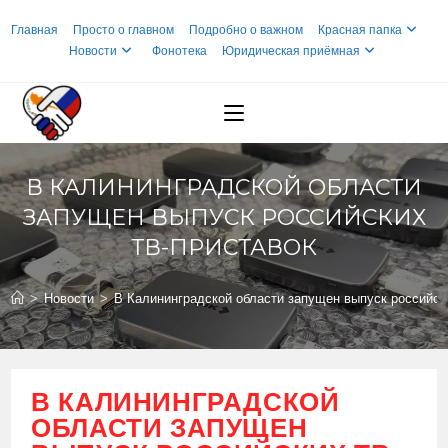
Перейти
Главная
Просто о главном
Подробно о важном
Красная папка
к
Новости
Фонотека
Юридическая приёмная
содержимому
В КАЛИНИНГРАДСКОЙ ОБЛАСТИ
ЗАПУЩЕН ВЫПУСК РОССИЙСКИХ
ТВ-ПРИСТАВОК
>
Новости
>
В Калининградской области запущен выпуск российск
В КАЛИНИНГРАДСКОЙ
ОБЛАСТИ ЗАПУЩЕН