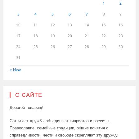
1
2
3
4
5
6
7
8
9
10
11
12
13
14
15
16
17
18
19
20
21
22
23
24
25
26
27
28
29
30
31
« Июл
О САЙТЕ
Дорогой товарищ!
Сотни лет дружбы объединяют киприотов и россиян.
Православие, семейные традиции, общие понятия о
справедливости, чести и свободе скрепляют эту дружбу.