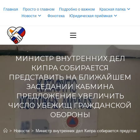
Перейти
Главная
Просто о главном
Подробно о важном
Красная папка
к
Новости
Фонотека
Юридическая приёмная
содержимому
МИНИСТР ВНУТРЕННИХ ДЕЛ
КИПРА СОБИРАЕТСЯ
ПРЕДСТАВИТЬ НА БЛИЖАЙШЕМ
ЗАСЕДАНИИ КАБМИНА
ПРЕДЛОЖЕНИЕ УВЕЛИЧИТЬ
ЧИСЛО УБЕЖИЩ ГРАЖДАНСКОЙ
ОБОРОНЫ
>
Новости
>
Министр внутренних дел Кипра собирается представ