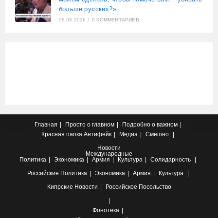
больше русских?»
08.08.2026
/
0 КОММЕНТАРИЕВ
Главная
Просто о главном
Подробно о важном
Красная папка
Антифейк
Медиа
Смешно
Новости
Международные
Политика
Экономика
Армия
Культура
Солидарность
Российские
Политика
Экономика
Армия
Культура
Кипрские
Новости
Российское Посольство
Фонотека