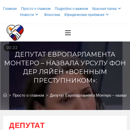
Перейти
Главная
Просто о главном
Подробно о важном
Красная папка
к
Новости
Фонотека
Юридическая приёмная
содержимому
ДЕПУТАТ ЕВРОПАРЛАМЕНТА
МОНТЕРО – НАЗВАЛА УРСУЛУ ФОН
ДЕР ЛЯЙЕН «ВОЕННЫМ
ПРЕСТУПНИКОМ»:
>
Просто о главном
>
Депутат Европарламента Монтеро – назвала
ДЕПУТАТ