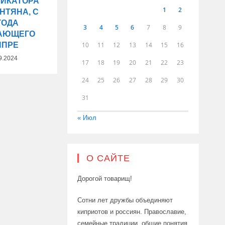
ЛИКАТОРА
1
2
НТЯНА, С
ГОДА
3
4
5
6
7
8
9
АЮЩЕГО
ИПРЕ
10
11
12
13
14
15
16
9.2024
17
18
19
20
21
22
23
24
25
26
27
28
29
30
31
« Июл
О САЙТЕ
Дорогой товарищ!
Сотни лет дружбы объединяют
киприотов и россиян. Православие,
семейные традиции, общие понятия