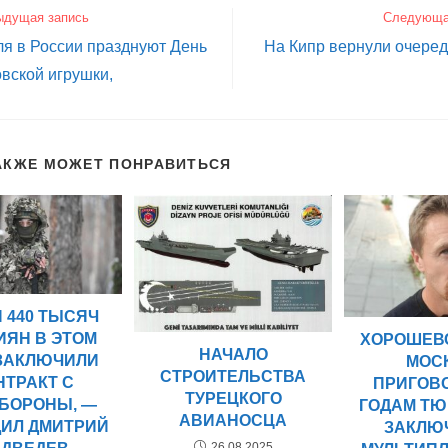
ыдущая запись
Следующа
я в России празднуют День
На Кипр вернули очере
вской игрушки,
АКЖЕ МОЖЕТ ПОНРАВИТЬСЯ
 440 ТЫСЯЧ
ИЯН В ЭТОМ
ХОРОШЕВ
НАЧАЛО
 ЗАКЛЮЧИЛИ
МОС
СТРОИТЕЛЬСТВА
НТРАКТ С
ПРИГОВО
ТУРЕЦКОГО
БОРОНЫ, —
ГОДАМ Т
АВИАНОСЦА
ИЛ ДМИТРИЙ
ЗАКЛЮ
26.08.2025