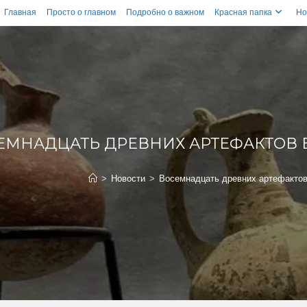
Главная
Просто о главном
Подробно о важном
Красная папка
Но
ЕМНАДЦАТЬ ДРЕВНИХ АРТЕФАКТОВ 
>
Новости
>
Восемнадцать древних артефактов