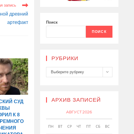
я запись
дной древний
артефакт
Поиск
ПОИСК
РУБРИКИ
Рубрики
Выберите рубрику
АРХИВ ЗАПИСЕЙ
СКИЙ СУД
КВЫ
АВГУСТ 2026
РИЛ К 8
ЮРЕМНОГО
ПН
ВТ
СР
ЧТ
ПТ
СБ
ВС
ЧЕНИЯ