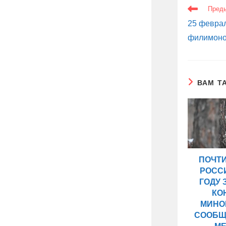
ЕЩЕ
Пред
СТАТЬИ
25 феврал
филимоно
ВАМ Т
ПОЧТИ
РОСС
ГОДУ
КО
МИНО
СООБЩ