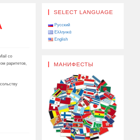
SELECT LANGUAGE
А
Русский
Ελληνικά
English
ail со
ом раритетов,
МАНИФЕСТЫ
осольству