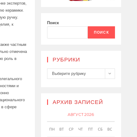
нке экспертов,
илю керамики.
ую ручку.
Поиск
елия, к
ПОИСК
также частным
ельно отмечена
ую роль в
РУБРИКИ
Рубрики
Выберите рубрику
елегального
нностями и
конно
ационального
АРХИВ ЗАПИСЕЙ
 в сфере
АВГУСТ 2026
ПН
ВТ
СР
ЧТ
ПТ
СБ
ВС