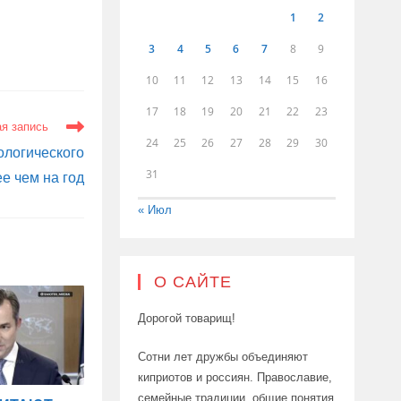
1
2
3
4
5
6
7
8
9
10
11
12
13
14
15
16
17
18
19
20
21
22
23
я запись
24
25
26
27
28
29
30
ологического
31
е чем на год
« Июл
О САЙТЕ
Дорогой товарищ!
Сотни лет дружбы объединяют
киприотов и россиян. Православие,
семейные традиции, общие понятия