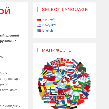
ОЙ
SELECT LANGUAGE
Русский
Ελληνικά
English
ный древний
аружили на
МАНИФЕСТЫ
го
 н.э.
, где нередко
дажи
о остановить
р в Лондоне 7