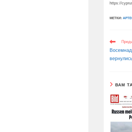
https://cypru
МЕТКИ:
АРТЕ
ЕЩЕ
Пред
СТАТЬИ
Восемнад
вернулись
ВАМ Т