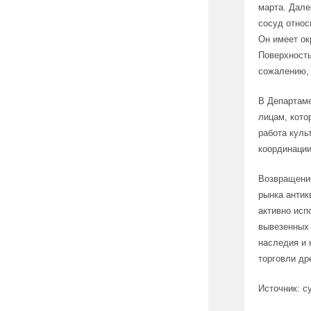
марта. Дале
сосуд относ
Он имеет ок
Поверхность
сожалению, 
В Департаме
лицам, кото
работа куль
координации
Возвращение
рынка антик
активно исп
вывезенных 
наследия и 
торговли др
Источник: c