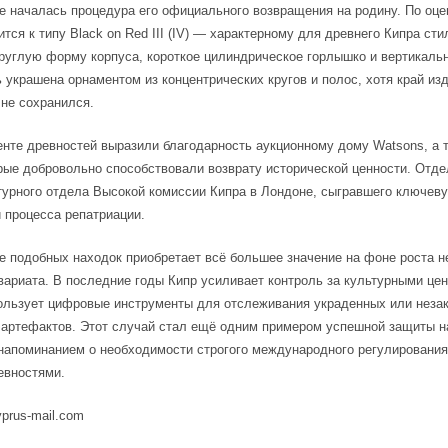
е началась процедура его официального возвращения на родину. По оце
ится к типу Black on Red III (IV) — характерному для древнего Кипра ст
руглую форму корпуса, короткое цилиндрическое горлышко и вертикальн
 украшена орнаментом из концентрических кругов и полос, хотя край изд
не сохранился.
нте древностей выразили благодарность аукционному дому Watsons, а 
рые добровольно способствовали возврату исторической ценности. Отд
турного отдела Высокой комиссии Кипра в Лондоне, сыгравшего ключев
 процесса репатриации.
 подобных находок приобретает всё большее значение на фоне роста н
вариата. В последние годы Кипр усиливает контроль за культурными це
ользует цифровые инструменты для отслеживания украденных или неза
артефактов. Этот случай стал ещё одним примером успешной защиты н
напоминанием о необходимости строгого международного регулирования
евностями.
yprus-mail.com