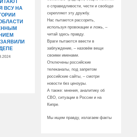
ЧИТАЮТ
о справедливости, чести и свободе
Я ВСУ НА
скрепляют эту дружбу.
ТОРИИ
Нас пытаются рассорить,
 ОБЛАСТИ
используя провокации и ложь, –
ЕННЫМ
читай здесь правду.
НИЕМ
Враги пытаются ввести в
 ЗАЯВИЛИ
СДЕПЕ
заблуждение, – назовём вещи
своими именами.
8.2024
Отключены российские
телеканалы, под запретом
российские сайты, – смотри
новости без цензуры.
А также: мнения, аналитику об
СВО, ситуации в России и на
Кипре.
Мы ищем правду, излагаем факты