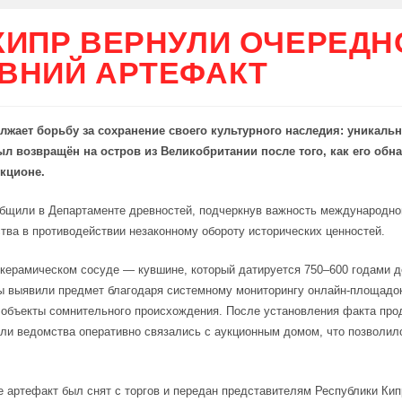
КИПР ВЕРНУЛИ ОЧЕРЕДН
ВНИЙ АРТЕФАКТ
лжает борьбу за сохранение своего культурного наследия: уникаль
ыл возвращён на остров из Великобритании после того, как его обн
укционе.
бщили в Департаменте древностей, подчеркнув важность международно
тва в противодействии незаконному обороту исторических ценностей.
 керамическом сосуде — кувшине, который датируется 750–600 годами до
 выявили предмет благодаря системному мониторингу онлайн-площадок
объекты сомнительного происхождения. После установления факта про
ли ведомства оперативно связались с аукционным домом, что позволил
е артефакт был снят с торгов и передан представителям Республики Кип