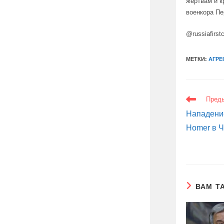
жертвам и к
военкора Пе
@russiafirst
МЕТКИ:
АГРЕ
ЕЩЕ
Пред
СТАТЬИ
Нападение
Homer в 
ВАМ Т