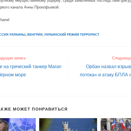
рупному имущественному ущербу; среди заявленных последствий фигур
рвого канала Анны Прокофьевой.
chanel
ССИЯ УКРАИНЫ
,
ВЕНГРИЯ
,
УКРАИНСКИЙ РЕЖИМ ТЕРРОРИСТ
ыдущая запись
Следующа
 на греческий танкер Maran
Орбан назвал взрыв
Чёрном море
потока» и атаку БПЛА 
АКЖЕ МОЖЕТ ПОНРАВИТЬСЯ