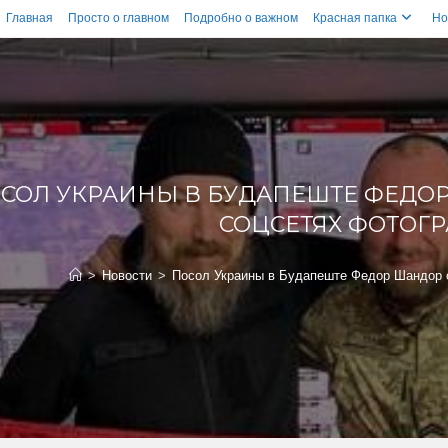
Главная
Просто о главном
Подробно о важном
Красная папка
Но
СОЛ УКРАИНЫ В БУДАПЕШТЕ ФЕДО
СОЦСЕТЯХ ФОТОГ
>
Новости
>
Посол Украины в Будапеште Федор Шандор 