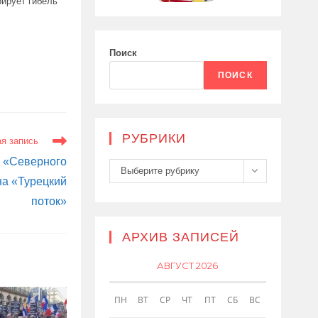
ирует гибель
Поиск
ПОИСК
РУБРИКИ
я запись
 «Северного
Рубрики
Выберите рубрику
на «Турецкий
поток»
АРХИВ ЗАПИСЕЙ
АВГУСТ 2026
ПН
ВТ
СР
ЧТ
ПТ
СБ
ВС