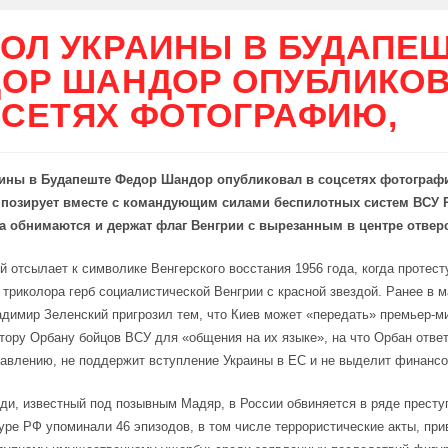
ОЛ УКРАИНЫ В БУДАПЕ
ОР ШАНДОР ОПУБЛИКОВ
СЕТЯХ ФОТОГРАФИЮ,
ины в Будапеште Федор Шандор опубликовал в соцсетях фотограф
 позирует вместе с командующим силами беспилотных систем ВСУ
а обнимаются и держат флаг Венгрии с вырезанным в центре отвер
й отсылает к символике Венгерского восстания 1956 года, когда протес
 триколора герб социалистической Венгрии с красной звездой. Ранее в 
димир Зеленский пригрозил тем, что Киев может «передать» премьер-м
тору Орбану бойцов ВСУ для «общения на их языке», на что Орбан ответ
авлению, не поддержит вступление Украины в ЕС и не выделит финанс
ди, известный под позывным Мадяр, в России обвиняется в ряде престу
уре РФ упоминали 46 эпизодов, в том числе террористические акты, пр