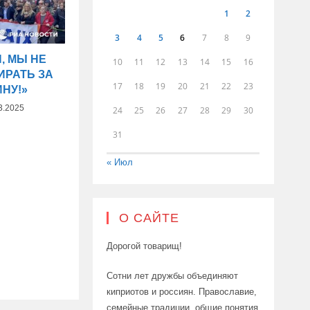
1
2
3
4
5
6
7
8
9
, МЫ НЕ
10
11
12
13
14
15
16
ИРАТЬ ЗА
17
18
19
20
21
22
23
ИНУ!»
3.2025
24
25
26
27
28
29
30
31
« Июл
О САЙТЕ
Дорогой товарищ!
Сотни лет дружбы объединяют
киприотов и россиян. Православие,
семейные традиции, общие понятия