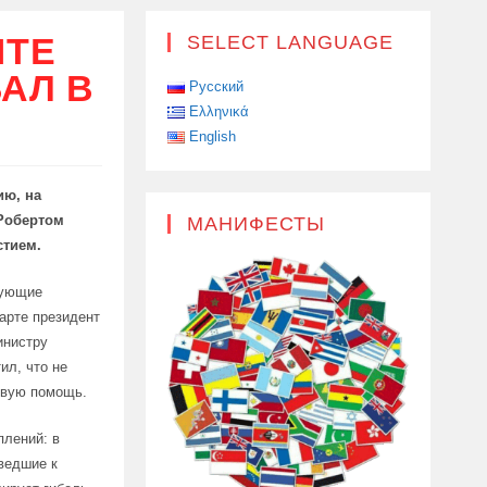
ШТЕ
SELECT LANGUAGE
АЛ В
Русский
Ελληνικά
English
ию, на
 Робертом
МАНИФЕСТЫ
стием.
тующие
марте президент
инистру
ил, что не
овую помощь.
плений: в
иведшие к