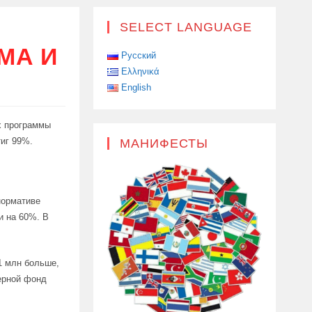
SELECT LANGUAGE
МА И
Русский
Ελληνικά
English
х программы
тиг 99%.
МАНИФЕСТЫ
нормативе
и на 60%. В
1 млн больше,
мерной фонд