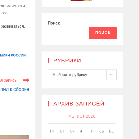
недвижимости
кого.
Поиск
 развиваться.
ПОИСК
МИКИ РОССИИ
РУБРИКИ
Рубрики
Выберите рубрику
я запись
пил к сборке
АРХИВ ЗАПИСЕЙ
АВГУСТ 2026
ПН
ВТ
СР
ЧТ
ПТ
СБ
ВС