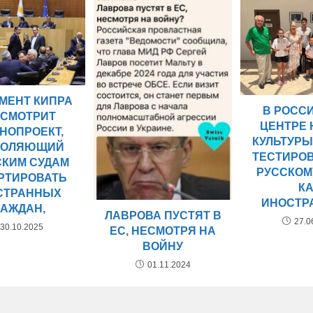
МЕНТ КИПРА
В РОСС
ССМОТРИТ
ЦЕНТРЕ 
НОПРОЕКТ,
КУЛЬТУР
ВОЛЯЮЩИЙ
ТЕСТИРО
СКИМ СУДАМ
РУССКОМ
РТИРОВАТЬ
К
СТРАННЫХ
ИНОСТР
РАЖДАН,
ЛАВРОВА ПУСТЯТ В
27.0
30.10.2025
ЕС, НЕСМОТРЯ НА
ВОЙНУ
01.11.2024