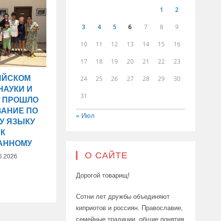
1
2
3
4
5
6
7
8
9
10
11
12
13
14
15
16
17
18
19
20
21
22
23
ИЙСКОМ
24
25
26
27
28
29
30
НАУКИ И
31
Ы ПРОШЛО
ВАНИЕ ПО
« Июл
У ЯЗЫКУ
АК
АННОМУ
О САЙТЕ
6.2026
Дорогой товарищ!
Сотни лет дружбы объединяют
киприотов и россиян. Православие,
семейные традиции, общие понятия