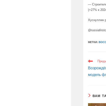
— Строитель
(+27% к 202
Хуснуллин р
@russiafirst
МЕТКИ:
ВОСС
ЕЩЕ
Пред
СТАТЬИ
Возрождё
модель фл
ВАМ Т