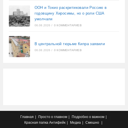
ООН и Токио раскритиковали Россию в
годовщину Хиросимы, но о роли США
умолчали
06.08.2026
/
0 КОММЕНТАРИЕВ
В центральной тюрьме Кипра заявили
06.08.2026
/
0 КОММЕНТАРИЕВ
Главная
Просто о главном
Подробно о важном
Красная папка
Антифейк
Медиа
Смешно