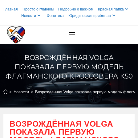
Перейти
Главная
Просто о главном
Подробно о важном
Красная папка
к
Новости
Фонотека
Юридическая приёмная
содержимому
ВОЗРОЖДЁННАЯ VOLGA
ПОКАЗАЛА ПЕРВУЮ МОДЕЛЬ
ФЛАГМАНСКОГО КРОССОВЕРА К50
>
Новости
>
Возрождённая Volga показала первую модель флагма
ВОЗРОЖДЁННАЯ VOLGA
ПОКАЗАЛА ПЕРВУЮ