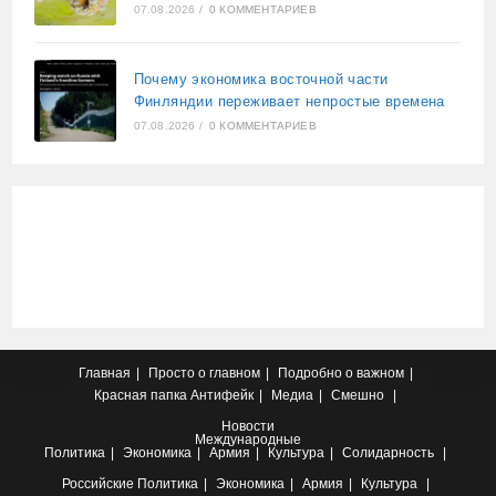
07.08.2026
/
0 КОММЕНТАРИЕВ
Почему экономика восточной части
Финляндии переживает непростые времена
07.08.2026
/
0 КОММЕНТАРИЕВ
Главная
Просто о главном
Подробно о важном
Красная папка
Антифейк
Медиа
Смешно
Новости
Международные
Политика
Экономика
Армия
Культура
Солидарность
Российские
Политика
Экономика
Армия
Культура