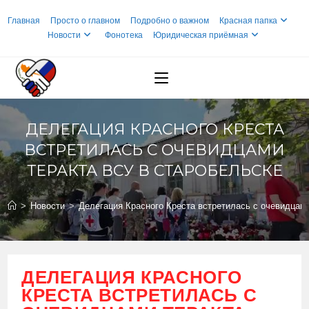
Перейти
Главная
Просто о главном
Подробно о важном
Красная папка
к
Новости
Фонотека
Юридическая приёмная
содержимому
ДЕЛЕГАЦИЯ КРАСНОГО КРЕСТА
ВСТРЕТИЛАСЬ С ОЧЕВИДЦАМИ
ТЕРАКТА ВСУ В СТАРОБЕЛЬСКЕ
>
Новости
>
Делегация Красного Креста встретилась с очевидцам
ДЕЛЕГАЦИЯ КРАСНОГО
КРЕСТА ВСТРЕТИЛАСЬ С