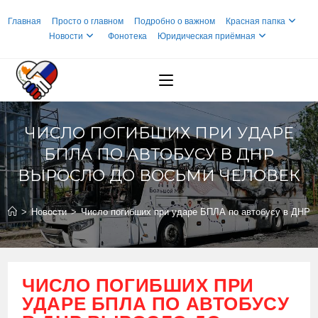
Перейти
Главная
Просто о главном
Подробно о важном
Красная папка
к
Новости
Фонотека
Юридическая приёмная
содержимому
ЧИСЛО ПОГИБШИХ ПРИ УДАРЕ
БПЛА ПО АВТОБУСУ В ДНР
ВЫРОСЛО ДО ВОСЬМИ ЧЕЛОВЕК
>
Новости
>
Число погибших при ударе БПЛА по автобусу в ДНР 
ЧИСЛО ПОГИБШИХ ПРИ
УДАРЕ БПЛА ПО АВТОБУСУ