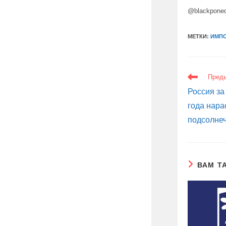
@blackpone
МЕТКИ:
ИМП
ЕЩЕ
Пред
СТАТЬИ
Россия за
года нара
подсолнеч
ВАМ Т