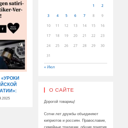
1
2
3
4
5
6
7
8
9
10
11
12
13
14
15
16
17
18
19
20
21
22
23
24
25
26
27
28
29
30
31
« Июл
 «УРОКИ
ЕЙСКОЙ
О САЙТЕ
АТИИ»:
4.2025
Дорогой товарищ!
Сотни лет дружбы объединяют
киприотов и россиян. Православие,
семейные традиции, общие понятия