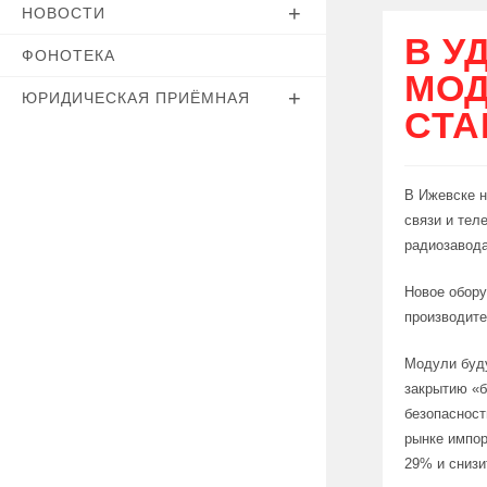
НОВОСТИ
В У
ФОНОТЕКА
МОД
ЮРИДИЧЕСКАЯ ПРИЁМНАЯ
СТА
В Ижевске н
связи и тел
радиозавода
Новое обору
производите
Модули буду
закрытию «б
безопасност
рынке импор
29% и снизи