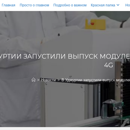
Главная
Просто о главном
Подробно о важном
Красная папка
Но
УРТИИ ЗАПУСТИЛИ ВЫПУСК МОДУЛЕ
4G
>
Новости
>
В Удмуртии запустили выпуск модуле