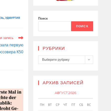
ЗЬ
,
УДМУРТИЯ
Поиск
ПОИСК
я запись
азала первую
РУБРИКИ
оссовера К50
Рубрики
Выберите рубрику
АРХИВ ЗАПИСЕЙ
АВГУСТ 2026
ПН
ВТ
СР
ЧТ
ПТ
СБ
ВС