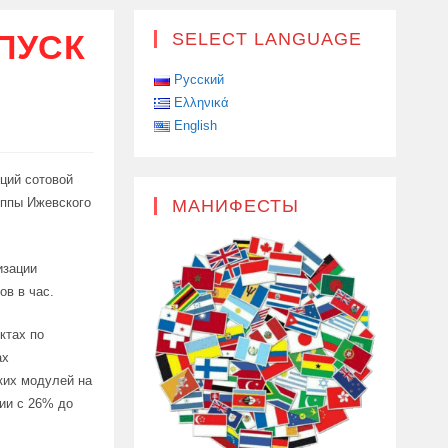
ПУСК
SELECT LANGUAGE
Русский
Ελληνικά
English
ций сотовой
уппы Ижевского
МАНИФЕСТЫ
изации
ов в час.
ктах по
ах
аких модулей на
ии с 26% до