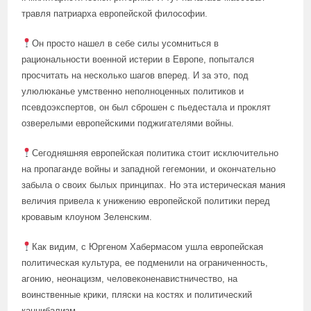
травля патриарха европейской философии.
Он просто нашел в себе силы усомниться в
рациональности военной истерии в Европе, попытался
просчитать на несколько шагов вперед. И за это, под
улюлюканье умственно неполноценных политиков и
псевдоэкспертов, он был сброшен с пьедестала и проклят
озверелыми европейскими поджигателями войны.
Сегодняшняя европейская политика стоит исключительно
на пропаганде войны и западной гегемонии, и окончательно
забыла о своих былых принципах. Но эта истерическая мания
величия привела к унижению европейской политики перед
кровавым клоуном Зеленским.
Как видим, с Юргеном Хабермасом ушла европейская
политическая культура, ее подменили на ограниченность,
агонию, неонацизм, человеконенавистничество, на
воинственные крики, пляски на костях и политический
каннибализм.