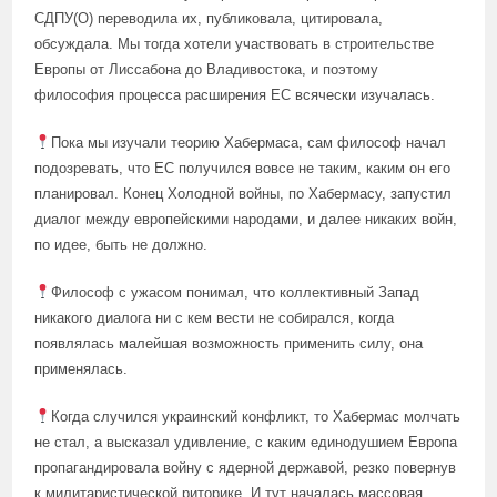
СДПУ(О) переводила их, публиковала, цитировала,
обсуждала. Мы тогда хотели участвовать в строительстве
Европы от Лиссабона до Владивостока, и поэтому
философия процесса расширения ЕС всячески изучалась.
Пока мы изучали теорию Хабермаса, сам философ начал
подозревать, что ЕС получился вовсе не таким, каким он его
планировал. Конец Холодной войны, по Хабермасу, запустил
диалог между европейскими народами, и далее никаких войн,
по идее, быть не должно.
Философ с ужасом понимал, что коллективный Запад
никакого диалога ни с кем вести не собирался, когда
появлялась малейшая возможность применить силу, она
применялась.
Когда случился украинский конфликт, то Хабермас молчать
не стал, а высказал удивление, с каким единодушием Европа
пропагандировала войну с ядерной державой, резко повернув
к милитаристической риторике. И тут началась массовая