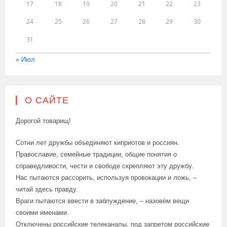
17
18
19
20
21
22
23
24
25
26
27
28
29
30
31
« Июл
О САЙТЕ
Дорогой товарищ!
Сотни лет дружбы объединяют киприотов и россиян.
Православие, семейные традиции, общие понятия о
справедливости, чести и свободе скрепляют эту дружбу.
Нас пытаются рассорить, используя провокации и ложь, –
читай здесь правду.
Враги пытаются ввести в заблуждение, – назовём вещи
своими именами.
Отключены российские телеканалы, под запретом российские