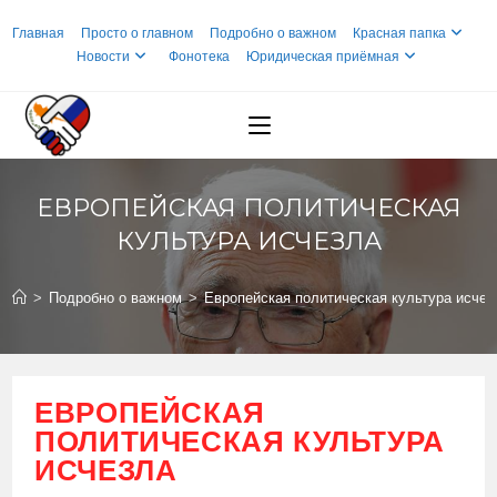
Перейти
Главная
Просто о главном
Подробно о важном
Красная папка
к
Новости
Фонотека
Юридическая приёмная
содержимому
ЕВРОПЕЙСКАЯ ПОЛИТИЧЕСКАЯ
КУЛЬТУРА ИСЧЕЗЛА
>
Подробно о важном
>
Европейская политическая культура исчез
ЕВРОПЕЙСКАЯ
ПОЛИТИЧЕСКАЯ КУЛЬТУРА
ИСЧЕЗЛА