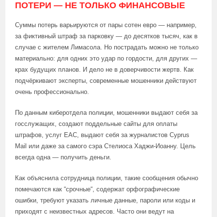
ПОТЕРИ — НЕ ТОЛЬКО ФИНАНСОВЫЕ
Суммы потерь варьируются от пары сотен евро — например,
за фиктивный штраф за парковку — до десятков тысяч, как в
случае с жителем Лимасола. Но пострадать можно не только
материально: для одних это удар по гордости, для других —
крах будущих планов. И дело не в доверчивости жертв. Как
подчёркивают эксперты, современные мошенники действуют
очень профессионально.
По данным киберотдела полиции, мошенники выдают себя за
госслужащих, создают поддельные сайты для оплаты
штрафов, услуг EAC, выдают себя за журналистов Cyprus
Mail или даже за самого сэра Стелиоса Хаджи-Иоанну. Цель
всегда одна — получить деньги.
Как объяснила сотрудница полиции, такие сообщения обычно
помечаются как “срочные“, содержат орфографические
ошибки, требуют указать личные данные, пароли или коды и
приходят с неизвестных адресов. Часто они ведут на