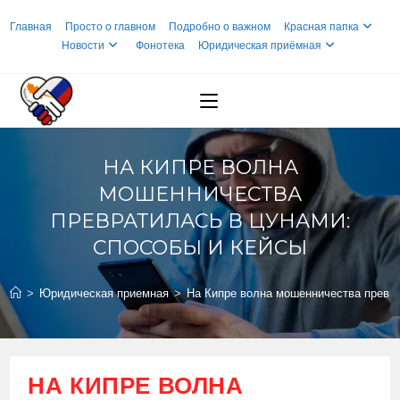
Перейти
Главная
Просто о главном
Подробно о важном
Красная папка
к
Новости
Фонотека
Юридическая приёмная
содержимому
НА КИПРЕ ВОЛНА
МОШЕННИЧЕСТВА
ПРЕВРАТИЛАСЬ В ЦУНАМИ:
СПОСОБЫ И КЕЙСЫ
>
Юридическая приемная
>
На Кипре волна мошенничества превра
НА КИПРЕ ВОЛНА