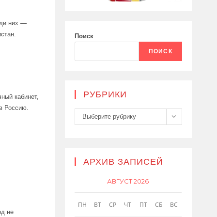
еди них —
истан.
Поиск
ПОИСК
РУБРИКИ
ный кабинет,
в Россию.
Рубрики
Выберите рубрику
АРХИВ ЗАПИСЕЙ
АВГУСТ 2026
ПН
ВТ
СР
ЧТ
ПТ
СБ
ВС
од не