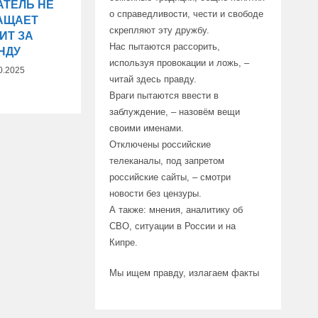
АТЕЛЬ НЕ
о справедливости, чести и свободе
АЩАЕТ
скрепляют эту дружбу.
ИТ ЗА
Нас пытаются рассорить,
НДУ
используя провокации и ложь, –
0.2025
читай здесь правду.
Враги пытаются ввести в
заблуждение, – назовём вещи
своими именами.
Отключены российские
телеканалы, под запретом
российские сайты, – смотри
новости без цензуры.
А также: мнения, аналитику об
СВО, ситуации в России и на
Кипре.
Мы ищем правду, излагаем факты