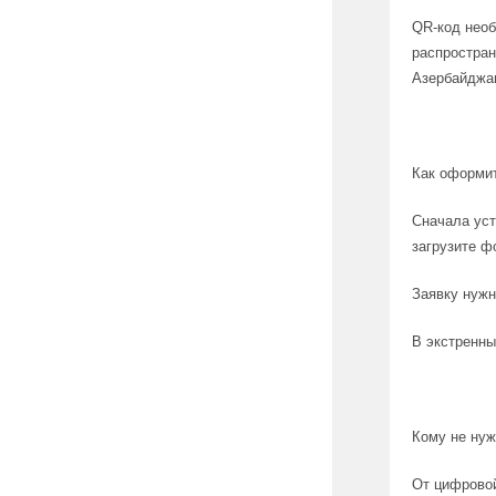
QR-код необ
распростран
Азербайджан
Как оформит
Сначала уст
загрузите ф
Заявку нужн
В экстренны
Кому не ну
От цифровой