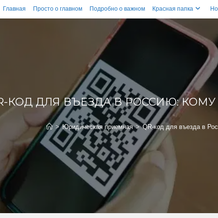
Главная
Просто о главном
Подробно о важном
Красная папка
Но
R-КОД ДЛЯ ВЪЕЗДА В РОССИЮ: КОМ
>
Юридическая приемная
>
QR-код для въезда в Рос