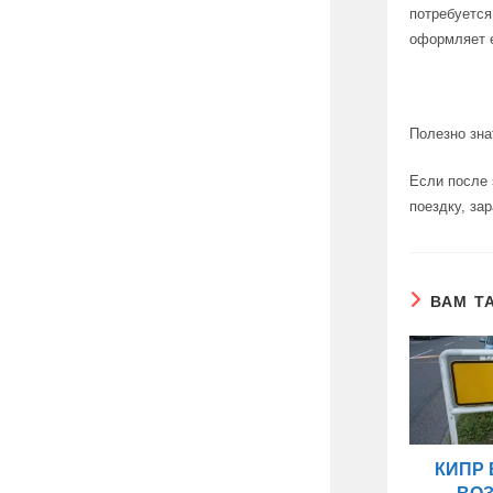
потребуется
оформляет е
Полезно зна
Если после 
поездку, за
ВАМ Т
КИПР 