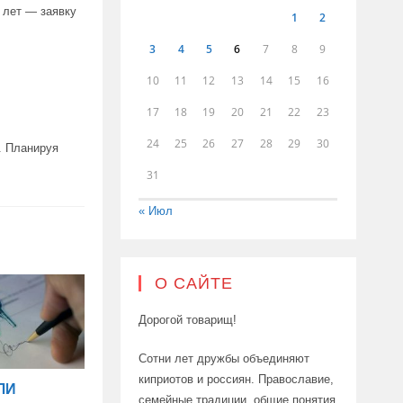
8 лет — заявку
1
2
3
4
5
6
7
8
9
10
11
12
13
14
15
16
17
18
19
20
21
22
23
24
25
26
27
28
29
30
. Планируя
31
« Июл
О САЙТЕ
Дорогой товарищ!
Сотни лет дружбы объединяют
киприотов и россиян. Православие,
ЛИ
семейные традиции, общие понятия