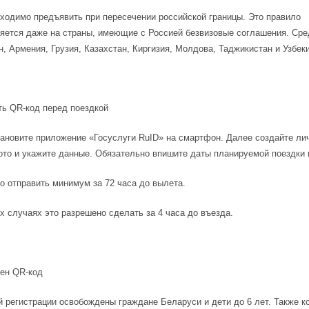
ходимо предъявить при пересечении российской границы. Это правило
яется даже на страны, имеющие с Россией безвизовые соглашения. Ср
, Армения, Грузия, Казахстан, Киргизия, Молдова, Таджикистан и Узбек
ь QR-код перед поездкой
ановите приложение «Госуслуги RuID» на смартфон. Далее создайте лич
ото и укажите данные. Обязательно впишите даты планируемой поездки 
о отправить минимум за 72 часа до вылета.
х случаях это разрешено сделать за 4 часа до въезда.
жен QR-код
 регистрации освобождены граждане Беларуси и дети до 6 лет. Также к