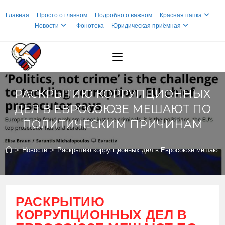
Перейти
Главная
Просто о главном
Подробно о важном
Красная папка
к
Новости
Фонотека
Юридическая приёмная
содержимому
РАСКРЫТИЮ КОРРУПЦИОННЫХ
ДЕЛ В ЕВРОСОЮЗЕ МЕШАЮТ ПО
ПОЛИТИЧЕСКИМ ПРИЧИНАМ
>
Новости
>
Раскрытию коррупционных дел в Евросоюзе мешают 
РАСКРЫТИЮ
КОРРУПЦИОННЫХ ДЕЛ В