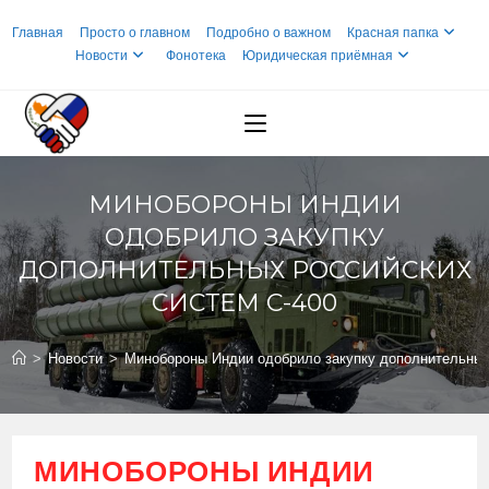
Перейти
Главная
Просто о главном
Подробно о важном
Красная папка
к
Новости
Фонотека
Юридическая приёмная
содержимому
МИНОБОРОНЫ ИНДИИ
ОДОБРИЛО ЗАКУПКУ
ДОПОЛНИТЕЛЬНЫХ РОССИЙСКИХ
СИСТЕМ С-400
>
Новости
>
Минобороны Индии одобрило закупку дополнительных
МИНОБОРОНЫ ИНДИИ