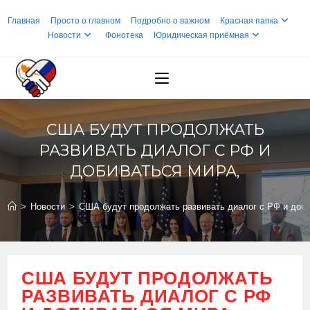
Перейти
Главная
Просто о главном
Подробно о важном
Красная папка
к
Новости
Фонотека
Юридическая приёмная
содержимому
США БУДУТ ПРОДОЛЖАТЬ
РАЗВИВАТЬ ДИАЛОГ С РФ И
ДОБИВАТЬСЯ МИРА,
>
Новости
>
США будут продолжать развивать диалог с РФ и доби
США БУДУТ ПРОДОЛЖАТЬ
РАЗВИВАТЬ ДИАЛОГ С РФ