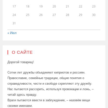
17
18
19
20
21
22
23
24
25
26
27
28
29
30
31
« Июл
О САЙТЕ
Дорогой товарищ!
Сотни лет дружбы объединяют киприотов и россиян.
Православие, семейные традиции, общие понятия о
справедливости, чести и свободе скрепляют эту дружбу.
Нас пытаются рассорить, используя провокации и ложь, –
читай здесь правду.
Враги пытаются ввести в заблуждение, – назовём вещи
своими именами.