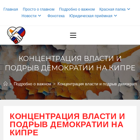
Перейти
Главная
Просто о главном
Подробно о важном
Красная папка
к
Новости
Фонотека
Юридическая приёмная
содержимому
КОНЦЕНТРАЦИЯ ВЛАСТИ И
ПОДРЫВ ДЕМОКРАТИИ НА КИПРЕ
>
Подробно о важном
>
Концентрация власти и подрыв демократии
КОНЦЕНТРАЦИЯ ВЛАСТИ И
ПОДРЫВ ДЕМОКРАТИИ НА
КИПРЕ