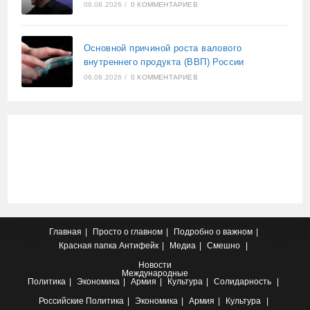
06.08.2026
/
0 КОММЕНТАРИЕВ
Основной причиной роста валового
внутреннего продукта (ВВП) России
06.08.2026
/
0 КОММЕНТАРИЕВ
Главная
Просто о главном
Подробно о важном
Красная папка
Антифейк
Медиа
Смешно
Новости
Международные
Политика
Экономика
Армия
Культура
Солидарность
Российские
Политика
Экономика
Армия
Культура