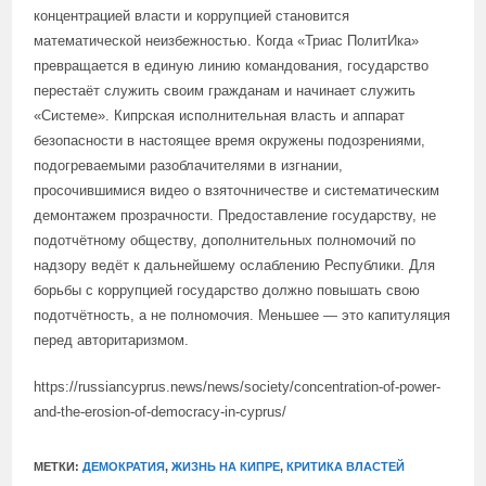
концентрацией власти и коррупцией становится
математической неизбежностью. Когда «Триас ПолитИка»
превращается в единую линию командования, государство
перестаёт служить своим гражданам и начинает служить
«Системе». Кипрская исполнительная власть и аппарат
безопасности в настоящее время окружены подозрениями,
подогреваемыми разоблачителями в изгнании,
просочившимися видео о взяточничестве и систематическим
демонтажем прозрачности. Предоставление государству, не
подотчётному обществу, дополнительных полномочий по
надзору ведёт к дальнейшему ослаблению Республики. Для
борьбы с коррупцией государство должно повышать свою
подотчётность, а не полномочия. Меньшее — это капитуляция
перед авторитаризмом.
https://russiancyprus.news/news/society/concentration-of-power-
and-the-erosion-of-democracy-in-cyprus/
МЕТКИ:
ДЕМОКРАТИЯ
,
ЖИЗНЬ НА КИПРЕ
,
КРИТИКА ВЛАСТЕЙ